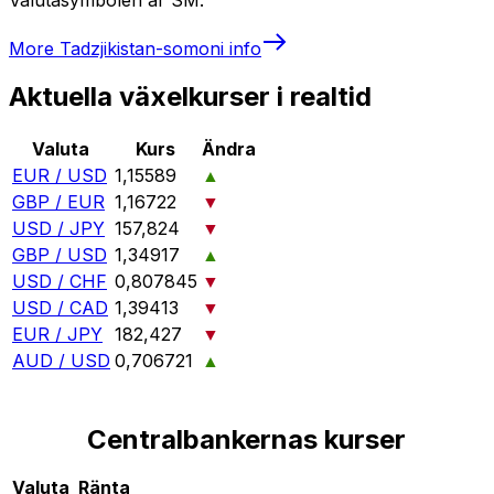
More
Tadzjikistan-somoni
info
Aktuella växelkurser i realtid
Valuta
Kurs
Ändra
EUR / USD
1,15589
▲
GBP / EUR
1,16722
▼
USD / JPY
157,824
▼
GBP / USD
1,34917
▲
USD / CHF
0,807845
▼
USD / CAD
1,39413
▼
EUR / JPY
182,427
▼
AUD / USD
0,706721
▲
Centralbankernas kurser
Valuta
Ränta