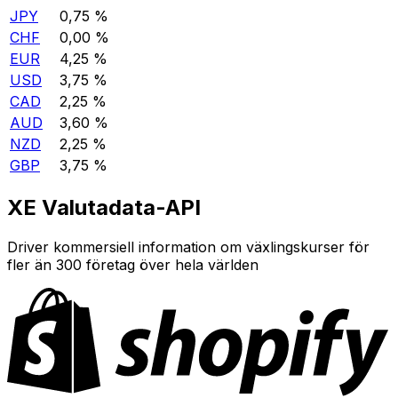
JPY
0,75 %
CHF
0,00 %
EUR
4,25 %
USD
3,75 %
CAD
2,25 %
AUD
3,60 %
NZD
2,25 %
GBP
3,75 %
XE Valutadata-API
Driver kommersiell information om växlingskurser för
fler än 300 företag över hela världen