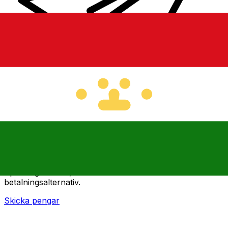
XE Internationella valutaöverföringar
Skicka pengar online snabbt, säkert och enkelt.
Spårning i realtid, notiser och flexibla leverans- och
betalningsalternativ.
Skicka pengar