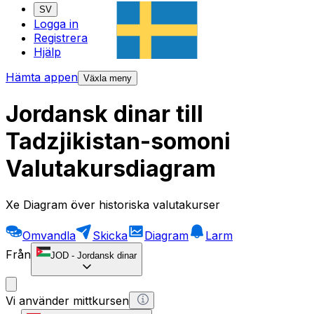
SV
Logga in
Registrera
Hjälp
Hämta appen
Växla meny
Jordansk dinar till
Tadzjikistan-somoni
Valutakursdiagram
Xe Diagram över historiska valutakurser
Omvandla
Skicka
Diagram
Larm
Från
JOD
-
Jordansk dinar
Vi använder mittkursen