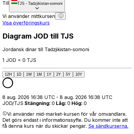
Till
TJS
-
Tadzjikistan-somoni
Vi använder mittkursen
Visa överföringskurs
Diagram JOD till TJS
Jordansk dinar till Tadzjikistan-somoni
1 JOD = 0 TJS
12H
1D
1W
1M
1Y
2Y
5Y
10Y
8 aug. 2026 16:38 UTC - 8 aug. 2026 16:38 UTC
JOD/TJS
Stängning
:
0
Låg
:
0
Hög
:
0
Vi använder mid-market-kursen för vår omvandlare.
Det görs endast i informationssyfte. Du kommer inte att
få denna kurs när du skickar pengar.
Se sändkurserna.