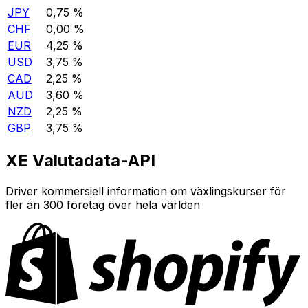
JPY
0,75 %
CHF
0,00 %
EUR
4,25 %
USD
3,75 %
CAD
2,25 %
AUD
3,60 %
NZD
2,25 %
GBP
3,75 %
XE Valutadata-API
Driver kommersiell information om växlingskurser för
fler än 300 företag över hela världen