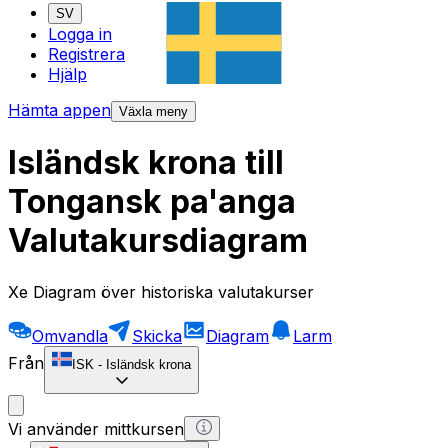
SV
Logga in
Registrera
Hjälp
Hämta appen
Växla meny
Isländsk krona till
Tongansk pa'anga
Valutakursdiagram
Xe Diagram över historiska valutakurser
Omvandla
Skicka
Diagram
Larm
Från
ISK
-
Isländsk krona
Vi använder mittkursen