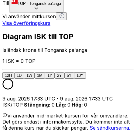
Till
TOP
-
Tongansk pa'anga
Vi använder mittkursen
Visa överföringskurs
Diagram ISK till TOP
Isländsk krona till Tongansk pa'anga
1 ISK = 0 TOP
12H
1D
1W
1M
1Y
2Y
5Y
10Y
9 aug. 2026 17:33 UTC - 9 aug. 2026 17:33 UTC
ISK/TOP
Stängning
:
0
Låg
:
0
Hög
:
0
Vi använder mid-market-kursen för vår omvandlare.
Det görs endast i informationssyfte. Du kommer inte att
få denna kurs när du skickar pengar.
Se sändkurserna.