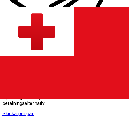
XE Internationella valutaöverföringar
Skicka pengar online snabbt, säkert och enkelt.
Spårning i realtid, notiser och flexibla leverans- och
betalningsalternativ.
Skicka pengar