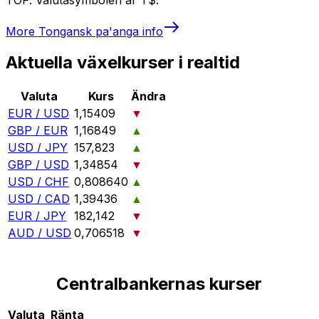
More
Tongansk pa'anga
info
Aktuella växelkurser i realtid
Valuta
Kurs
Ändra
EUR / USD
1,15409
▼
GBP / EUR
1,16849
▲
USD / JPY
157,823
▲
GBP / USD
1,34854
▼
USD / CHF
0,808640
▲
USD / CAD
1,39436
▲
EUR / JPY
182,142
▼
AUD / USD
0,706518
▼
Centralbankernas kurser
Valuta
Ränta