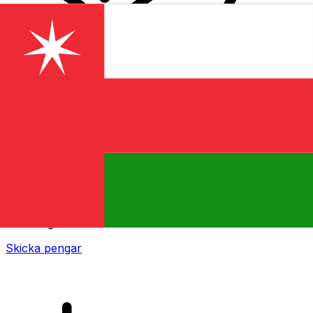
XE Internationella valutaöverföringar
Skicka pengar online snabbt, säkert och enkelt.
Spårning i realtid, notiser och flexibla leverans- och
betalningsalternativ.
Skicka pengar