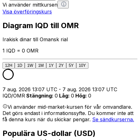
Vi använder mittkursen
Visa överföringskurs
Diagram IQD till OMR
Irakisk dinar till Omansk rial
1 IQD = 0 OMR
12H
1D
1W
1M
1Y
2Y
5Y
10Y
7 aug. 2026 13:07 UTC - 7 aug. 2026 13:07 UTC
IQD/OMR
Stängning
:
0
Låg
:
0
Hög
:
0
Vi använder mid-market-kursen för vår omvandlare.
Det görs endast i informationssyfte. Du kommer inte att
få denna kurs när du skickar pengar.
Se sändkurserna.
Populära US-dollar (USD)