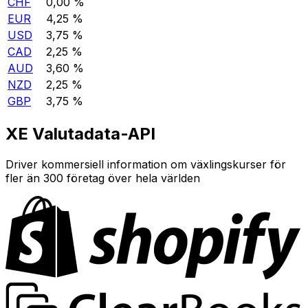
CHF
0,00 %
EUR
4,25 %
USD
3,75 %
CAD
2,25 %
AUD
3,60 %
NZD
2,25 %
GBP
3,75 %
XE Valutadata-API
Driver kommersiell information om växlingskurser för
fler än 300 företag över hela världen