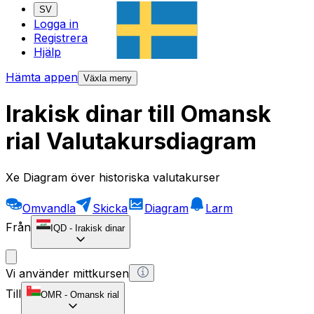
SV
Logga in
Registrera
Hjälp
Hämta appen
Växla meny
Irakisk dinar till Omansk
rial Valutakursdiagram
Xe Diagram över historiska valutakurser
Omvandla
Skicka
Diagram
Larm
Från
IQD
-
Irakisk dinar
Vi använder mittkursen
Till
OMR
-
Omansk rial