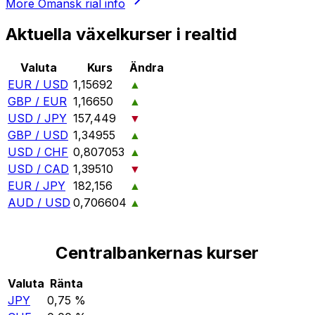
More
Omansk rial
info
Aktuella växelkurser i realtid
Valuta
Kurs
Ändra
EUR / USD
1,15692
▲
GBP / EUR
1,16650
▲
USD / JPY
157,449
▼
GBP / USD
1,34955
▲
USD / CHF
0,807053
▲
USD / CAD
1,39510
▼
EUR / JPY
182,156
▲
AUD / USD
0,706604
▲
Centralbankernas kurser
Valuta
Ränta
JPY
0,75 %