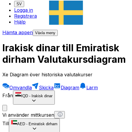
SV
Logga in
Registrera
Hjälp
Hämta appen
Växla meny
Irakisk dinar till Emiratisk
dirham Valutakursdiagram
Xe Diagram över historiska valutakurser
Omvandla
Skicka
Diagram
Larm
Från
IQD
-
Irakisk dinar
Vi använder mittkursen
Till
AED
-
Emiratisk dirham