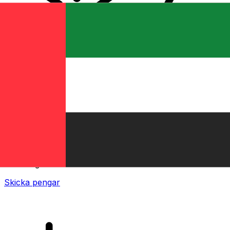
XE Internationella valutaöverföringar
Skicka pengar online snabbt, säkert och enkelt.
Spårning i realtid, notiser och flexibla leverans- och
betalningsalternativ.
Skicka pengar