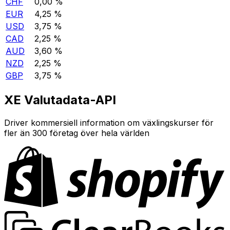
CHF
0,00 %
EUR
4,25 %
USD
3,75 %
CAD
2,25 %
AUD
3,60 %
NZD
2,25 %
GBP
3,75 %
XE Valutadata-API
Driver kommersiell information om växlingskurser för
fler än 300 företag över hela världen