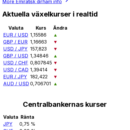
More
Emiratisk dirham
info
Aktuella växelkurser i realtid
Valuta
Kurs
Ändra
EUR / USD
1,15586
▲
GBP / EUR
1,16663
▼
USD / JPY
157,823
▼
GBP / USD
1,34846
▲
USD / CHF
0,807845
▼
USD / CAD
1,39414
▼
EUR / JPY
182,422
▼
AUD / USD
0,706701
▲
Centralbankernas kurser
Valuta
Ränta
JPY
0,75 %