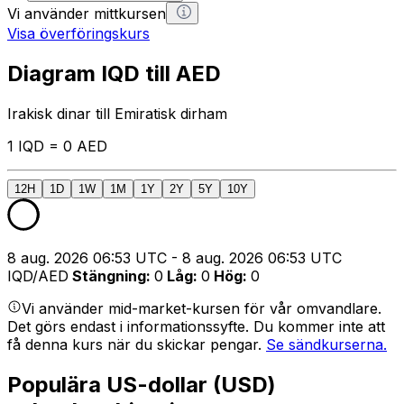
Vi använder mittkursen
Visa överföringskurs
Diagram IQD till AED
Irakisk dinar till Emiratisk dirham
1 IQD = 0 AED
12H
1D
1W
1M
1Y
2Y
5Y
10Y
8 aug. 2026 06:53 UTC - 8 aug. 2026 06:53 UTC
IQD/AED
Stängning
:
0
Låg
:
0
Hög
:
0
Vi använder mid-market-kursen för vår omvandlare.
Det görs endast i informationssyfte. Du kommer inte att
få denna kurs när du skickar pengar.
Se sändkurserna.
Populära US-dollar (USD)