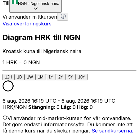
Till
NGN
-
Nigeriansk naira
Vi använder mittkursen
Visa överföringskurs
Diagram HRK till NGN
Kroatisk kuna till Nigeriansk naira
1 HRK = 0 NGN
12H
1D
1W
1M
1Y
2Y
5Y
10Y
6 aug. 2026 16:19 UTC - 6 aug. 2026 16:19 UTC
HRK/NGN
Stängning
:
0
Låg
:
0
Hög
:
0
Vi använder mid-market-kursen för vår omvandlare.
Det görs endast i informationssyfte. Du kommer inte att
få denna kurs när du skickar pengar.
Se sändkurserna.