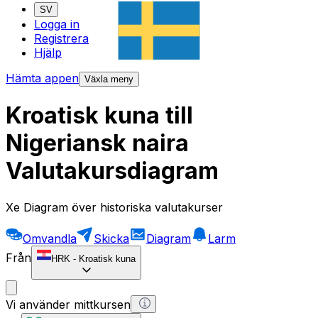
SV
Logga in
Registrera
Hjälp
Hämta appen
Växla meny
Kroatisk kuna till
Nigeriansk naira
Valutakursdiagram
Xe Diagram över historiska valutakurser
Omvandla
Skicka
Diagram
Larm
Från
HRK
-
Kroatisk kuna
Vi använder mittkursen