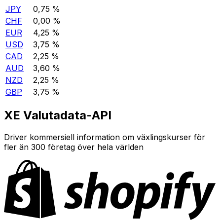
JPY
0,75 %
CHF
0,00 %
EUR
4,25 %
USD
3,75 %
CAD
2,25 %
AUD
3,60 %
NZD
2,25 %
GBP
3,75 %
XE Valutadata-API
Driver kommersiell information om växlingskurser för
fler än 300 företag över hela världen