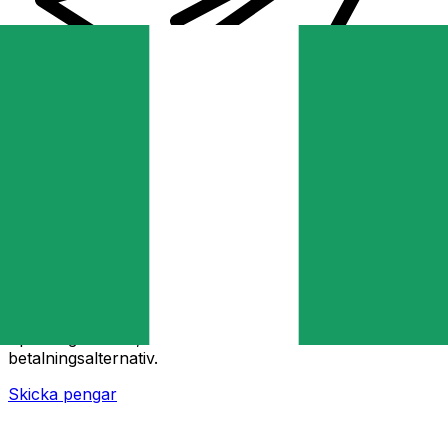
XE Internationella valutaöverföringar
Skicka pengar online snabbt, säkert och enkelt.
Spårning i realtid, notiser och flexibla leverans- och
betalningsalternativ.
Skicka pengar