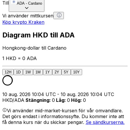
Till
ADA
-
Cardano
Vi använder mittkursen
Köp krypto Kraken
Diagram HKD till ADA
Hongkong-dollar till Cardano
1 HKD = 0 ADA
12H
1D
1W
1M
1Y
2Y
5Y
10Y
10 aug. 2026 10:04 UTC - 10 aug. 2026 10:04 UTC
HKD/ADA
Stängning
:
0
Låg
:
0
Hög
:
0
Vi använder mid-market-kursen för vår omvandlare.
Det görs endast i informationssyfte. Du kommer inte att
få denna kurs när du skickar pengar.
Se sändkurserna.