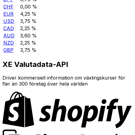
CHF
0,00 %
EUR
4,25 %
USD
3,75 %
CAD
2,25 %
AUD
3,60 %
NZD
2,25 %
GBP
3,75 %
XE Valutadata-API
Driver kommersiell information om växlingskurser för
fler än 300 företag över hela världen