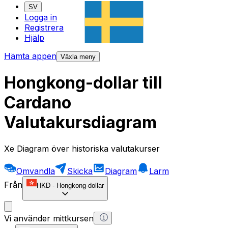
SV
Logga in
Registrera
Hjälp
Hämta appen
Växla meny
Hongkong-dollar till
Cardano
Valutakursdiagram
Xe Diagram över historiska valutakurser
Omvandla
Skicka
Diagram
Larm
Från
HKD
-
Hongkong-dollar
Vi använder mittkursen