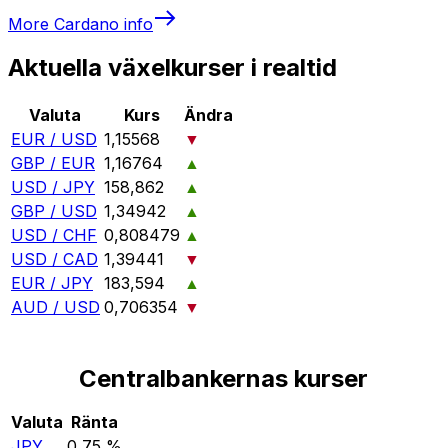
More
Cardano
info
Aktuella växelkurser i realtid
Valuta
Kurs
Ändra
EUR / USD
1,15568
▼
GBP / EUR
1,16764
▲
USD / JPY
158,862
▲
GBP / USD
1,34942
▲
USD / CHF
0,808479
▲
USD / CAD
1,39441
▼
EUR / JPY
183,594
▲
AUD / USD
0,706354
▼
Centralbankernas kurser
Valuta
Ränta
JPY
0,75 %