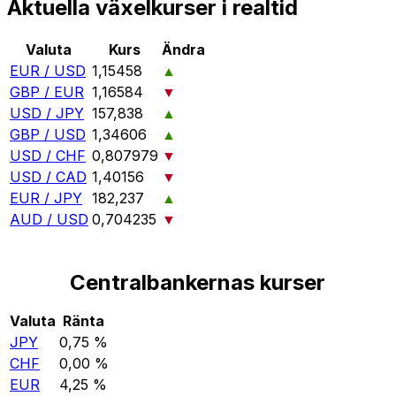
Aktuella växelkurser i realtid
Valuta
Kurs
Ändra
EUR / USD
1,15458
▲
GBP / EUR
1,16584
▼
USD / JPY
157,838
▲
GBP / USD
1,34606
▲
USD / CHF
0,807979
▼
USD / CAD
1,40156
▼
EUR / JPY
182,237
▲
AUD / USD
0,704235
▼
Centralbankernas kurser
Valuta
Ränta
JPY
0,75 %
CHF
0,00 %
EUR
4,25 %