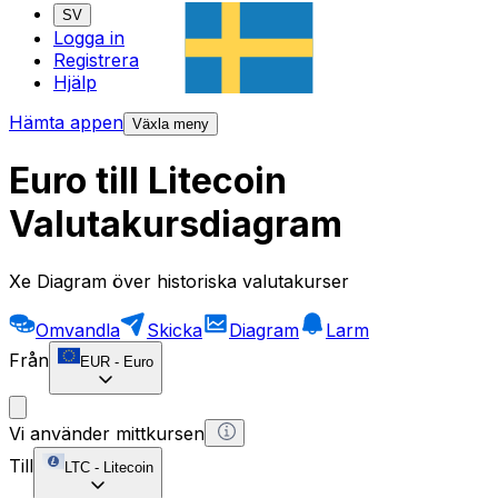
SV
Logga in
Registrera
Hjälp
Hämta appen
Växla meny
Euro till Litecoin
Valutakursdiagram
Xe Diagram över historiska valutakurser
Omvandla
Skicka
Diagram
Larm
Från
EUR
-
Euro
Vi använder mittkursen
Till
LTC
-
Litecoin