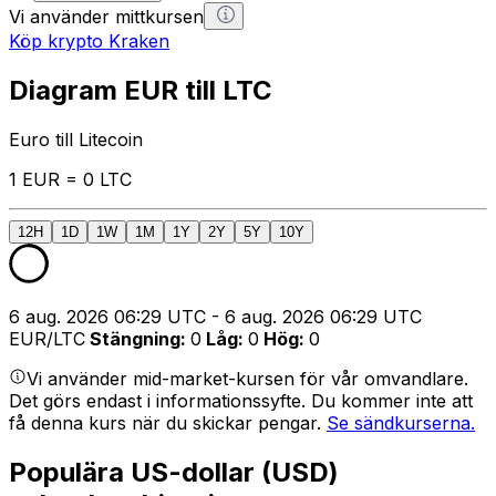
Vi använder mittkursen
Köp krypto Kraken
Diagram EUR till LTC
Euro till Litecoin
1 EUR = 0 LTC
12H
1D
1W
1M
1Y
2Y
5Y
10Y
6 aug. 2026 06:29 UTC - 6 aug. 2026 06:29 UTC
EUR/LTC
Stängning
:
0
Låg
:
0
Hög
:
0
Vi använder mid-market-kursen för vår omvandlare.
Det görs endast i informationssyfte. Du kommer inte att
få denna kurs när du skickar pengar.
Se sändkurserna.
Populära US-dollar (USD)