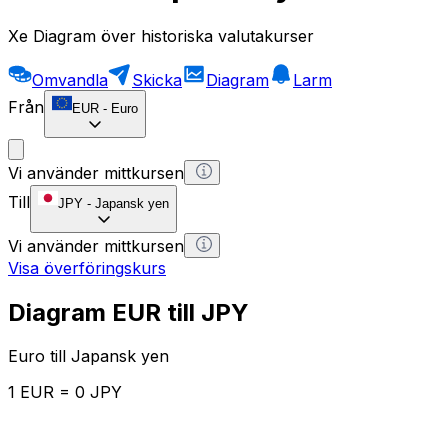
Xe Diagram över historiska valutakurser
Omvandla
Skicka
Diagram
Larm
Från
EUR
-
Euro
Vi använder mittkursen
Till
JPY
-
Japansk yen
Vi använder mittkursen
Visa överföringskurs
Diagram EUR till JPY
Euro till Japansk yen
1 EUR = 0 JPY
12H
1D
1W
1M
1Y
2Y
5Y
10Y