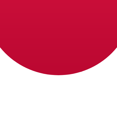
kursen för Japansk yen är kursen från JPY till USD. Valut
Ce
Valuta
Ränta
JPY
0,75 %
CHF
0,00 %
EUR
4,25 %
USD
3,75 %
CAD
2,25 %
AUD
3,60 %
NZD
2,25 %
GBP
3,75 %
r än 300 företag över hela världen