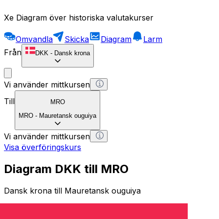
Xe Diagram över historiska valutakurser
Omvandla
Skicka
Diagram
Larm
Från
DKK
-
Dansk krona
Vi använder mittkursen
Till
MRO
MRO
-
Mauretansk ouguiya
Vi använder mittkursen
Visa överföringskurs
Diagram DKK till MRO
Dansk krona till Mauretansk ouguiya
1 DKK = 0 MRO