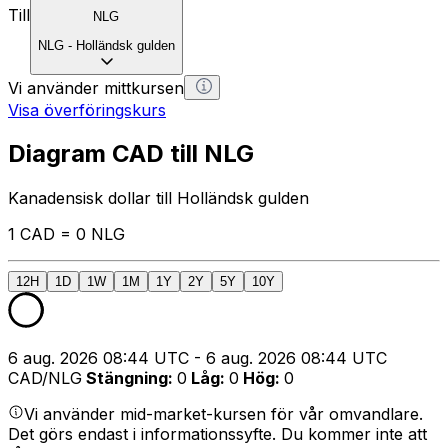
Till
NLG
NLG
-
Holländsk gulden
Vi använder mittkursen
Visa överföringskurs
Diagram CAD till NLG
Kanadensisk dollar till Holländsk gulden
1 CAD = 0 NLG
12H
1D
1W
1M
1Y
2Y
5Y
10Y
6 aug. 2026 08:44 UTC - 6 aug. 2026 08:44 UTC
CAD/NLG
Stängning
:
0
Låg
:
0
Hög
:
0
Vi använder mid-market-kursen för vår omvandlare.
Det görs endast i informationssyfte. Du kommer inte att