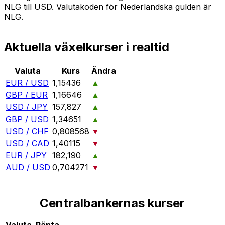
NLG till USD. Valutakoden för Nederländska gulden är
NLG.
Aktuella växelkurser i realtid
Valuta
Kurs
Ändra
EUR / USD
1,15436
▲
GBP / EUR
1,16646
▲
USD / JPY
157,827
▲
GBP / USD
1,34651
▲
USD / CHF
0,808568
▼
USD / CAD
1,40115
▼
EUR / JPY
182,190
▲
AUD / USD
0,704271
▼
Centralbankernas kurser
Valuta
Ränta