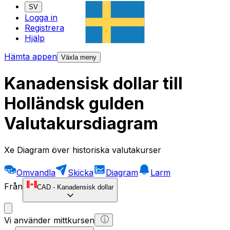
SV
Logga in
Registrera
Hjälp
Hämta appen
Växla meny
Kanadensisk dollar till
Holländsk gulden
Valutakursdiagram
Xe Diagram över historiska valutakurser
Omvandla
Skicka
Diagram
Larm
Från
CAD
-
Kanadensisk dollar
Vi använder mittkursen