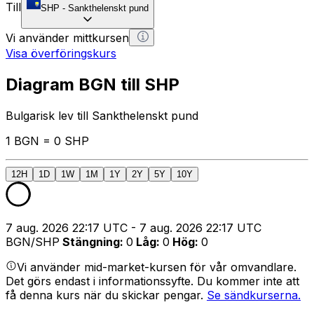
Till
SHP
-
Sankthelenskt pund
Vi använder mittkursen
Visa överföringskurs
Diagram BGN till SHP
Bulgarisk lev till Sankthelenskt pund
1 BGN = 0 SHP
12H
1D
1W
1M
1Y
2Y
5Y
10Y
7 aug. 2026 22:17 UTC - 7 aug. 2026 22:17 UTC
BGN/SHP
Stängning
:
0
Låg
:
0
Hög
:
0
Vi använder mid-market-kursen för vår omvandlare.
Det görs endast i informationssyfte. Du kommer inte att
få denna kurs när du skickar pengar.
Se sändkurserna.