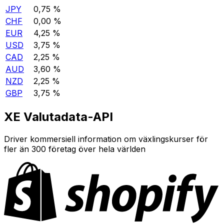
JPY
0,75 %
CHF
0,00 %
EUR
4,25 %
USD
3,75 %
CAD
2,25 %
AUD
3,60 %
NZD
2,25 %
GBP
3,75 %
XE Valutadata-API
Driver kommersiell information om växlingskurser för
fler än 300 företag över hela världen