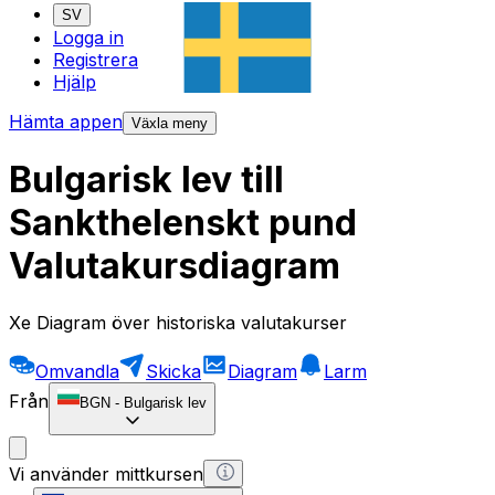
SV
Logga in
Registrera
Hjälp
Hämta appen
Växla meny
Bulgarisk lev till
Sankthelenskt pund
Valutakursdiagram
Xe Diagram över historiska valutakurser
Omvandla
Skicka
Diagram
Larm
Från
BGN
-
Bulgarisk lev
Vi använder mittkursen