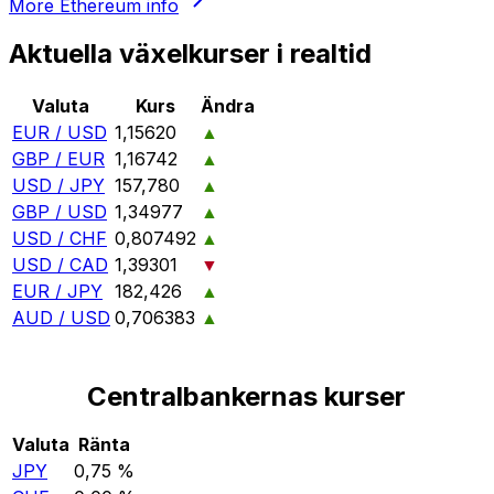
More
Ethereum
info
Aktuella växelkurser i realtid
Valuta
Kurs
Ändra
EUR / USD
1,15620
▲
GBP / EUR
1,16742
▲
USD / JPY
157,780
▲
GBP / USD
1,34977
▲
USD / CHF
0,807492
▲
USD / CAD
1,39301
▼
EUR / JPY
182,426
▲
AUD / USD
0,706383
▲
Centralbankernas kurser
Valuta
Ränta
JPY
0,75 %