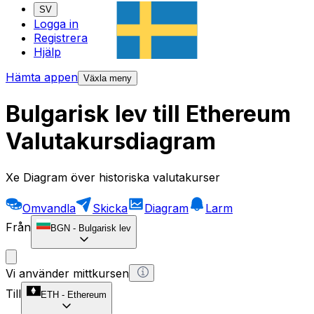
SV
Logga in
Registrera
Hjälp
Hämta appen
Växla meny
Bulgarisk lev till Ethereum
Valutakursdiagram
Xe Diagram över historiska valutakurser
Omvandla
Skicka
Diagram
Larm
Från
BGN
-
Bulgarisk lev
Vi använder mittkursen
Till
ETH
-
Ethereum