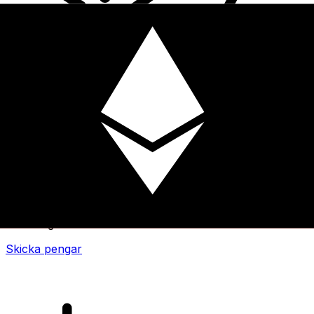
XE Internationella valutaöverföringar
Skicka pengar online snabbt, säkert och enkelt.
Spårning i realtid, notiser och flexibla leverans- och
betalningsalternativ.
Skicka pengar