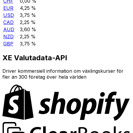
CHF
0,00 %
EUR
4,25 %
USD
3,75 %
CAD
2,25 %
AUD
3,60 %
NZD
2,25 %
GBP
3,75 %
XE Valutadata-API
Driver kommersiell information om växlingskurser för
fler än 300 företag över hela världen