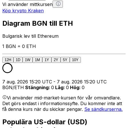
Vi använder mittkursen
Köp krypto Kraken
Diagram BGN till ETH
Bulgarisk lev till Ethereum
1 BGN = 0 ETH
12H
1D
1W
1M
1Y
2Y
5Y
10Y
7 aug. 2026 15:20 UTC - 7 aug. 2026 15:20 UTC
BGN/ETH
Stängning
:
0
Låg
:
0
Hög
:
0
Vi använder mid-market-kursen för vår omvandlare.
Det görs endast i informationssyfte. Du kommer inte att
få denna kurs när du skickar pengar.
Se sändkurserna.
Populära US-dollar (USD)