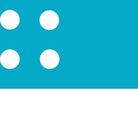
 görs endast i informationssyfte. Du kommer inte att få de
inationer
rsen för Australisk dollar är kursen från AUD till USD. Va