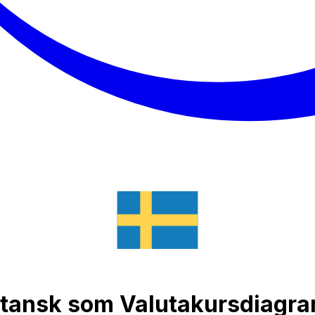
kistansk som Valutakursdiagr