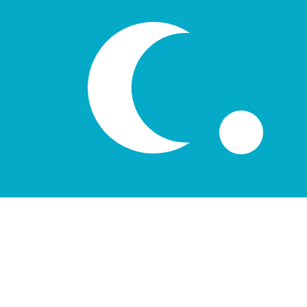
9 aug. 2026 08:14 UTC - 9 aug. 2026 08:14 UTC
AUD/UZS
Stängning
:
0
Låg
:
0
Hög
:
0
Vi använder mid-market-kursen för vår omvandlare. Det
Populära US-dollar (USD) valutakomb
Valutainformation
AUD
-
Australisk dollar
Vår valutarankning visar att den mest populära växlingsku
är $.
More
Australisk dollar
info
UZS
-
Uzbekistansk som