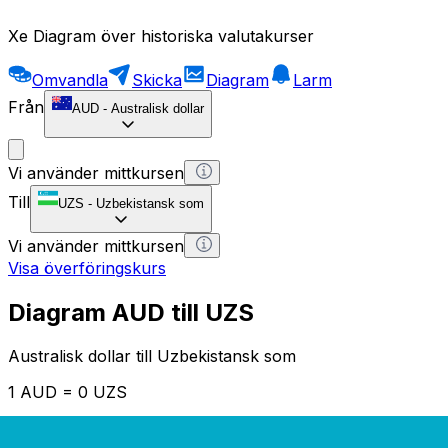
Xe Diagram över historiska valutakurser
Omvandla
Skicka
Diagram
Larm
Från
AUD
-
Australisk dollar
Vi använder mittkursen
Till
UZS
-
Uzbekistansk som
Vi använder mittkursen
Visa överföringskurs
Diagram AUD till UZS
Australisk dollar till Uzbekistansk som
1 AUD = 0 UZS
12H
1D
1W
1M
1Y
2Y
5Y
10Y