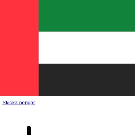
XE Internationella valutaöverföringar
Skicka pengar online snabbt, säkert och enkelt.
Spårning i realtid, notiser och flexibla leverans- och
betalningsalternativ.
Skicka pengar