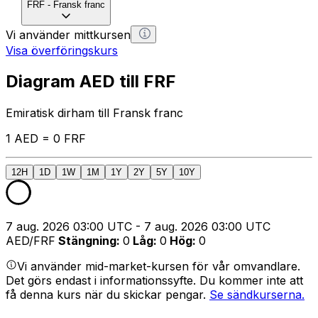
FRF
-
Fransk franc
Vi använder mittkursen
Visa överföringskurs
Diagram AED till FRF
Emiratisk dirham till Fransk franc
1 AED = 0 FRF
12H
1D
1W
1M
1Y
2Y
5Y
10Y
7 aug. 2026 03:00 UTC - 7 aug. 2026 03:00 UTC
AED/FRF
Stängning
:
0
Låg
:
0
Hög
:
0
Vi använder mid-market-kursen för vår omvandlare.
Det görs endast i informationssyfte. Du kommer inte att
få denna kurs när du skickar pengar.
Se sändkurserna.