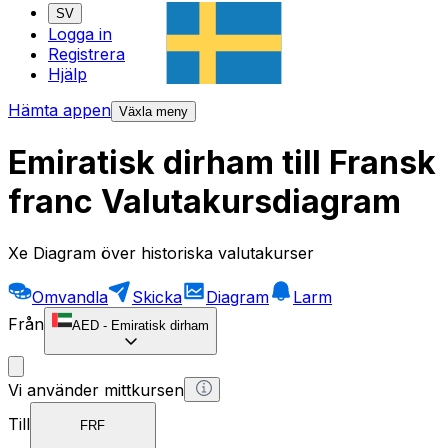
SV
Logga in
Registrera
Hjälp
Hämta appen
Växla meny
Emiratisk dirham till Fransk
franc Valutakursdiagram
Xe Diagram över historiska valutakurser
Omvandla
Skicka
Diagram
Larm
Från
AED
-
Emiratisk dirham
Vi använder mittkursen
Till
FRF