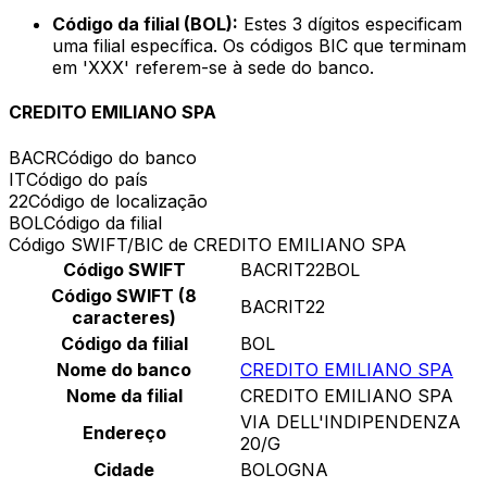
Código da filial (BOL):
Estes 3 dígitos especificam
uma filial específica. Os códigos BIC que terminam
em 'XXX' referem-se à sede do banco.
CREDITO EMILIANO SPA
BACR
Código do banco
IT
Código do país
22
Código de localização
BOL
Código da filial
Código SWIFT/BIC de CREDITO EMILIANO SPA
Código SWIFT
BACRIT22BOL
Código SWIFT (8
BACRIT22
caracteres)
Código da filial
BOL
Nome do banco
CREDITO EMILIANO SPA
Nome da filial
CREDITO EMILIANO SPA
VIA DELL'INDIPENDENZA
Endereço
20/G
Cidade
BOLOGNA