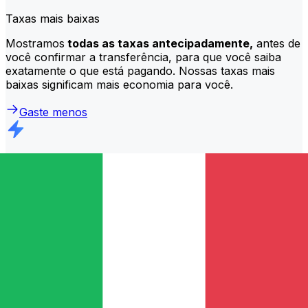
Taxas mais baixas
Mostramos
todas as taxas antecipadamente,
antes de
você confirmar a transferência, para que você saiba
exatamente o que está pagando. Nossas taxas mais
baixas significam mais economia para você.
Gaste menos
Transferências mais rápidas
A maioria das transferências é
concluída no mesmo dia
.
Entendemos que, quando se trata do seu dinheiro, o
momento certo é crucial.
Enviar mais rápido
Perguntas frequentes
O que é um código SWIFT e por que preciso dele em Itália?