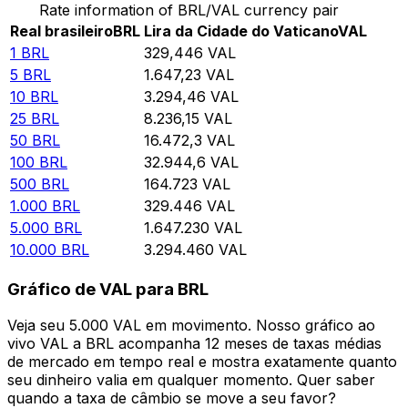
Rate information of BRL/VAL currency pair
Real brasileiro
BRL
Lira da Cidade do Vaticano
VAL
1
BRL
329,446
VAL
5
BRL
1.647,23
VAL
10
BRL
3.294,46
VAL
25
BRL
8.236,15
VAL
50
BRL
16.472,3
VAL
100
BRL
32.944,6
VAL
500
BRL
164.723
VAL
1.000
BRL
329.446
VAL
5.000
BRL
1.647.230
VAL
10.000
BRL
3.294.460
VAL
Gráfico de VAL para BRL
Veja seu 5.000 VAL em movimento. Nosso gráfico ao
vivo VAL a BRL acompanha 12 meses de taxas médias
de mercado em tempo real e mostra exatamente quanto
seu dinheiro valia em qualquer momento. Quer saber
quando a taxa de câmbio se move a seu favor?