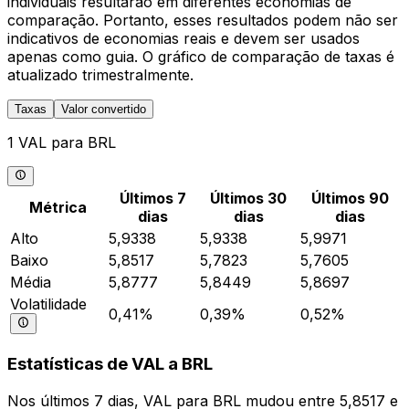
individuais resultarão em diferentes economias de
comparação. Portanto, esses resultados podem não ser
indicativos de economias reais e devem ser usados
apenas como guia. O gráfico de comparação de taxas é
atualizado trimestralmente.
Taxas
Valor convertido
1 VAL para BRL
Últimos 7
Últimos 30
Últimos 90
Métrica
dias
dias
dias
Alto
5,9338
5,9338
5,9971
Baixo
5,8517
5,7823
5,7605
Média
5,8777
5,8449
5,8697
Volatilidade
0,41%
0,39%
0,52%
Estatísticas de VAL a BRL
Nos últimos 7 dias, VAL para BRL mudou entre 5,8517 e