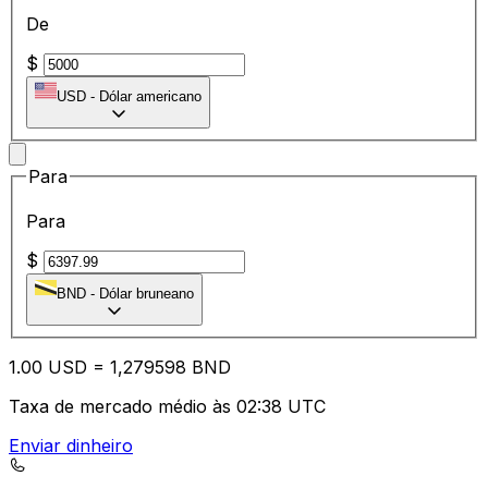
De
$
USD
-
Dólar americano
Para
Para
$
BND
-
Dólar bruneano
1.00
USD
=
1,
279598
BND
Taxa de mercado médio às 02:38 UTC
Enviar dinheiro