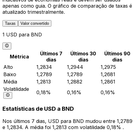
apenas como guia. O gráfico de comparação de taxas é
atualizado trimestralmente.
Taxas
Valor convertido
1 USD para BND
Últimos 7
Últimos 30
Últimos 90
Métrica
dias
dias
dias
Alto
1,2834
1,2944
1,2975
Baixo
1,2789
1,2789
1,2681
Média
1,2813
1,2882
1,2861
Volatilidade
0,18%
0,16%
0,16%
Estatísticas de USD a BND
Nos últimos 7 dias, USD para BND mudou entre 1,2789
e 1,2834. A média foi 1,2813 com volatilidade 0,18% .