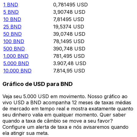
1
BND
0,781495
USD
5
BND
3,90748
USD
10
BND
7,81495
USD
25
BND
19,5374
USD
50
BND
39,0748
USD
100
BND
78,1495
USD
500
BND
390,748
USD
1.000
BND
781,495
USD
5.000
BND
3.907,48
USD
10.000
BND
7.814,95
USD
Gráfico de USD para BND
Veja seu 5.000 USD em movimento. Nosso gráfico ao
vivo USD a BND acompanha 12 meses de taxas médias
de mercado em tempo real e mostra exatamente quanto
seu dinheiro valia em qualquer momento. Quer saber
quando a taxa de câmbio se move a seu favor?
Configure um alerta de taxa e nós avisaremos quando
ela atingir sua meta.