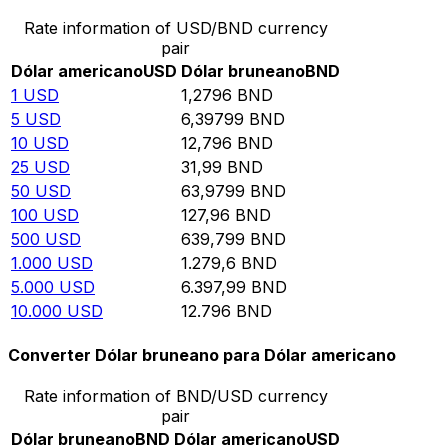
Rate information of USD/BND currency
pair
Dólar americano
USD
Dólar bruneano
BND
1
USD
1,2796
BND
5
USD
6,39799
BND
10
USD
12,796
BND
25
USD
31,99
BND
50
USD
63,9799
BND
100
USD
127,96
BND
500
USD
639,799
BND
1.000
USD
1.279,6
BND
5.000
USD
6.397,99
BND
10.000
USD
12.796
BND
Converter Dólar bruneano para Dólar americano
Rate information of BND/USD currency
pair
Dólar bruneano
BND
Dólar americano
USD