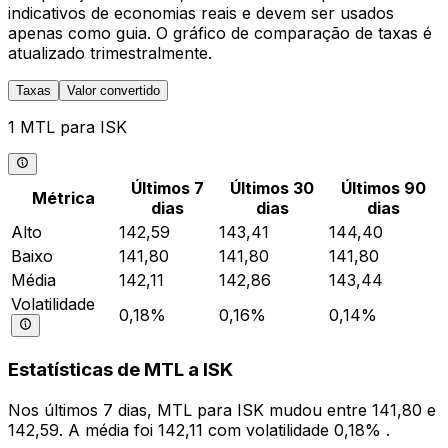
indicativos de economias reais e devem ser usados
apenas como guia. O gráfico de comparação de taxas é
atualizado trimestralmente.
Taxas
Valor convertido
1 MTL para ISK
Últimos 7
Últimos 30
Últimos 90
Métrica
dias
dias
dias
Alto
142,59
143,41
144,40
Baixo
141,80
141,80
141,80
Média
142,11
142,86
143,44
Volatilidade
0,18%
0,16%
0,14%
Estatísticas de MTL a ISK
Nos últimos 7 dias, MTL para ISK mudou entre 141,80 e
142,59. A média foi 142,11 com volatilidade 0,18% .