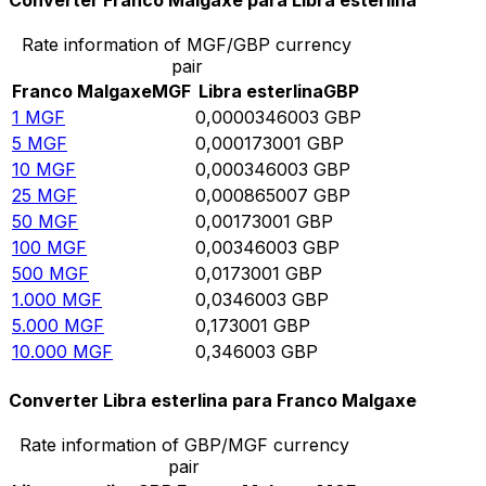
Converter Franco Malgaxe para Libra esterlina
Rate information of MGF/GBP currency
pair
Franco Malgaxe
MGF
Libra esterlina
GBP
1
MGF
0,0000346003
GBP
5
MGF
0,000173001
GBP
10
MGF
0,000346003
GBP
25
MGF
0,000865007
GBP
50
MGF
0,00173001
GBP
100
MGF
0,00346003
GBP
500
MGF
0,0173001
GBP
1.000
MGF
0,0346003
GBP
5.000
MGF
0,173001
GBP
10.000
MGF
0,346003
GBP
Converter Libra esterlina para Franco Malgaxe
Rate information of GBP/MGF currency
pair