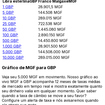
Libra esterlina
GBP
Franco Malgaxe
MGF
1
GBP
28.901,5
MGF
5
GBP
144.508
MGF
10
GBP
289.015
MGF
25
GBP
722.538
MGF
50
GBP
1.445.080
MGF
100
GBP
2.890.150
MGF
500
GBP
14.450.800
MGF
1.000
GBP
28.901.500
MGF
5.000
GBP
144.508.000
MGF
10.000
GBP
289.015.000
MGF
Gráfico de MGF para GBP
Veja seu 5.000 MGF em movimento. Nosso gráfico ao
vivo MGF a GBP acompanha 12 meses de taxas médias
de mercado em tempo real e mostra exatamente quanto
seu dinheiro valia em qualquer momento. Quer saber
quando a taxa de câmbio se move a seu favor?
Configure um alerta de taxa e nós avisaremos quando