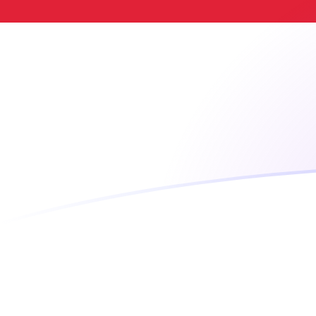
Taxas de câmbio de LINK para IDR ho
Converter Chainlink para Rupia indonésia
Rate information of LINK/IDR
currency pair
Chainlink
LINK
Rupia indonésia
IDR
1
LINK
148.424
IDR
5
LINK
742.121
IDR
10
LINK
1.484.240
IDR
25
LINK
3.710.610
IDR
50
LINK
7.421.210
IDR
100
LINK
14.842.400
IDR
500
LINK
74.212.100
IDR
1.000
LINK
148.424.000
IDR
5.000
LINK
742.121.000
IDR
10.000
LINK
1.484.240.000
IDR