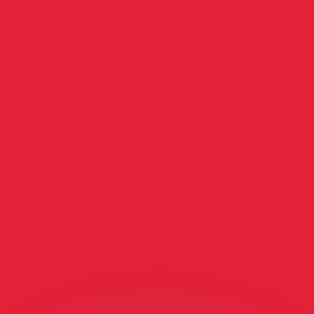
ar taxas concorrentes.
so é apenas para fins informativos. Você não pagará essa
r com a Xe?