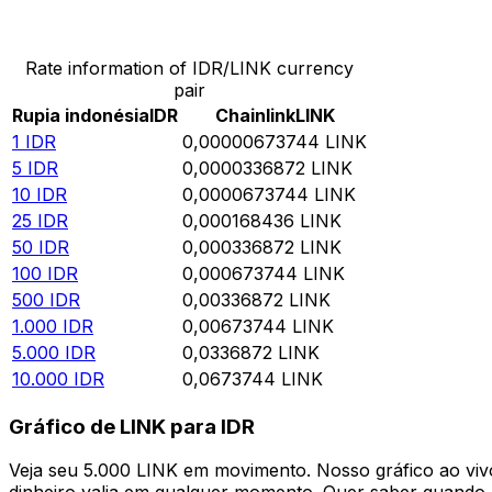
Converter Rupia indonésia para Chainlink
Rate information of IDR/LINK currency
pair
Rupia indonésia
IDR
Chainlink
LINK
1
IDR
0,00000673744
LINK
5
IDR
0,0000336872
LINK
10
IDR
0,0000673744
LINK
25
IDR
0,000168436
LINK
50
IDR
0,000336872
LINK
100
IDR
0,000673744
LINK
500
IDR
0,00336872
LINK
1.000
IDR
0,00673744
LINK
5.000
IDR
0,0336872
LINK
10.000
IDR
0,0673744
LINK
Gráfico de LINK para IDR
Veja seu 5.000 LINK em movimento. Nosso gráfico ao vi