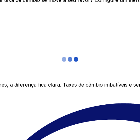
 taxa de câmbio se move a seu favor? Configure um alerta
s, a diferença fica clara. Taxas de câmbio imbatíveis e s