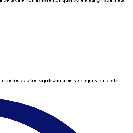
 de taxa e nós avisaremos quando ela atingir sua meta.
em custos ocultos significam mais vantagens em cada