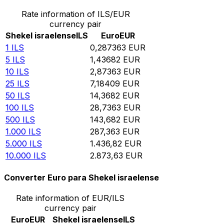
Rate information of ILS/EUR
currency pair
Shekel israelense
ILS
Euro
EUR
1
ILS
0,287363
EUR
5
ILS
1,43682
EUR
10
ILS
2,87363
EUR
25
ILS
7,18409
EUR
50
ILS
14,3682
EUR
100
ILS
28,7363
EUR
500
ILS
143,682
EUR
1.000
ILS
287,363
EUR
5.000
ILS
1.436,82
EUR
10.000
ILS
2.873,63
EUR
Converter Euro para Shekel israelense
Rate information of EUR/ILS
currency pair
Euro
EUR
Shekel israelense
ILS