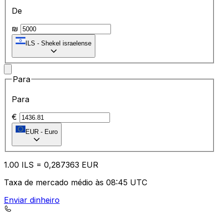
De
₪
ILS
-
Shekel israelense
Para
Para
€
EUR
-
Euro
1.00
ILS
=
0,
287363
EUR
Taxa de mercado médio às 08:45 UTC
Enviar dinheiro