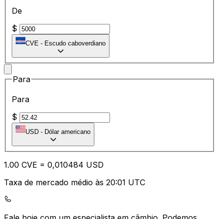
De
$
CVE
-
Escudo caboverdiano
Para
Para
$
USD
-
Dólar americano
1.00
CVE
=
0,
010484
USD
Taxa de mercado médio às 20:01 UTC
Fale hoje com um especialista em câmbio.
Podemos