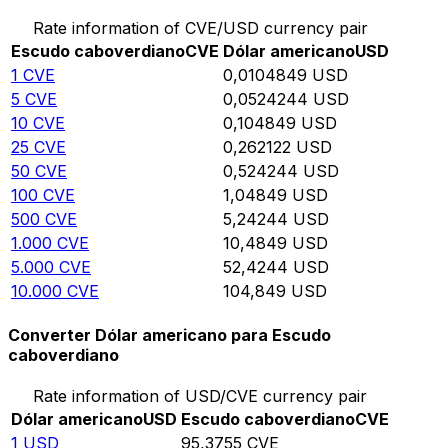
Rate information of CVE/USD currency pair
Escudo caboverdiano
CVE
Dólar americano
USD
1
CVE
0,0104849
USD
5
CVE
0,0524244
USD
10
CVE
0,104849
USD
25
CVE
0,262122
USD
50
CVE
0,524244
USD
100
CVE
1,04849
USD
500
CVE
5,24244
USD
1.000
CVE
10,4849
USD
5.000
CVE
52,4244
USD
10.000
CVE
104,849
USD
Converter Dólar americano para Escudo
caboverdiano
Rate information of USD/CVE currency pair
Dólar americano
USD
Escudo caboverdiano
CVE
1
USD
95,3755
CVE