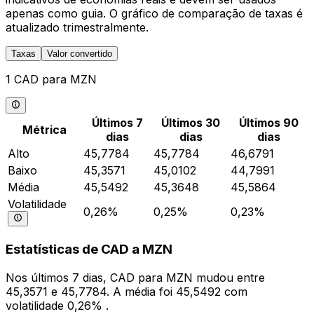
apenas como guia. O gráfico de comparação de taxas é
atualizado trimestralmente.
Taxas
Valor convertido
1 CAD para MZN
Últimos 7
Últimos 30
Últimos 90
Métrica
dias
dias
dias
Alto
45,7784
45,7784
46,6791
Baixo
45,3571
45,0102
44,7991
Média
45,5492
45,3648
45,5864
Volatilidade
0,26%
0,25%
0,23%
Estatísticas de CAD a MZN
Nos últimos 7 dias, CAD para MZN mudou entre
45,3571 e 45,7784. A média foi 45,5492 com
volatilidade 0,26% .