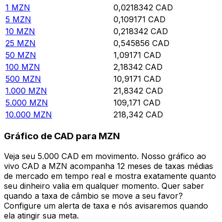
1
MZN
0,0218342
CAD
5
MZN
0,109171
CAD
10
MZN
0,218342
CAD
25
MZN
0,545856
CAD
50
MZN
1,09171
CAD
100
MZN
2,18342
CAD
500
MZN
10,9171
CAD
1.000
MZN
21,8342
CAD
5.000
MZN
109,171
CAD
10.000
MZN
218,342
CAD
Gráfico de CAD para MZN
Veja seu 5.000 CAD em movimento. Nosso gráfico ao
vivo CAD a MZN acompanha 12 meses de taxas médias
de mercado em tempo real e mostra exatamente quanto
seu dinheiro valia em qualquer momento. Quer saber
quando a taxa de câmbio se move a seu favor?
Configure um alerta de taxa e nós avisaremos quando
ela atingir sua meta.