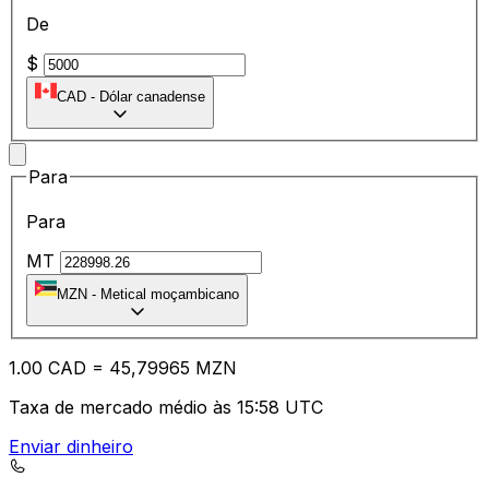
De
$
CAD
-
Dólar canadense
Para
Para
MT
MZN
-
Metical moçambicano
1.00
CAD
=
45
,79965
MZN
Taxa de mercado médio às 15:58 UTC
Enviar dinheiro