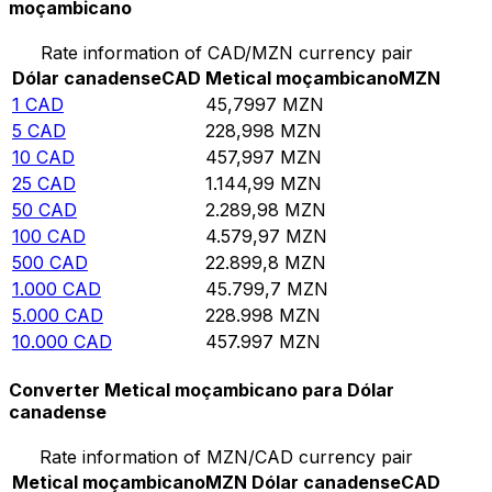
moçambicano
Rate information of CAD/MZN currency pair
Dólar canadense
CAD
Metical moçambicano
MZN
1
CAD
45,7997
MZN
5
CAD
228,998
MZN
10
CAD
457,997
MZN
25
CAD
1.144,99
MZN
50
CAD
2.289,98
MZN
100
CAD
4.579,97
MZN
500
CAD
22.899,8
MZN
1.000
CAD
45.799,7
MZN
5.000
CAD
228.998
MZN
10.000
CAD
457.997
MZN
Converter Metical moçambicano para Dólar
canadense
Rate information of MZN/CAD currency pair
Metical moçambicano
MZN
Dólar canadense
CAD