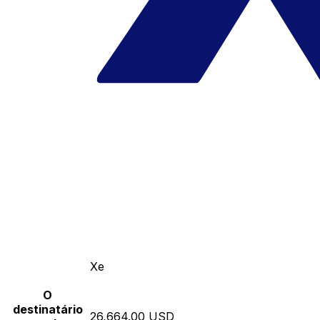
Xe
O
destinatário
26,664.00 USD