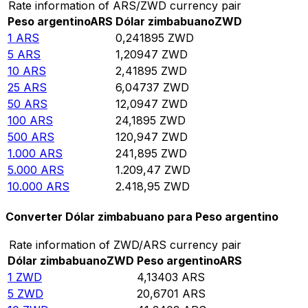
Rate information of ARS/ZWD currency pair
Peso argentino
ARS
Dólar zimbabuano
ZWD
1
ARS
0,241895
ZWD
5
ARS
1,20947
ZWD
10
ARS
2,41895
ZWD
25
ARS
6,04737
ZWD
50
ARS
12,0947
ZWD
100
ARS
24,1895
ZWD
500
ARS
120,947
ZWD
1.000
ARS
241,895
ZWD
5.000
ARS
1.209,47
ZWD
10.000
ARS
2.418,95
ZWD
Converter Dólar zimbabuano para Peso argentino
Rate information of ZWD/ARS currency pair
Dólar zimbabuano
ZWD
Peso argentino
ARS
1
ZWD
4,13403
ARS
5
ZWD
20,6701
ARS