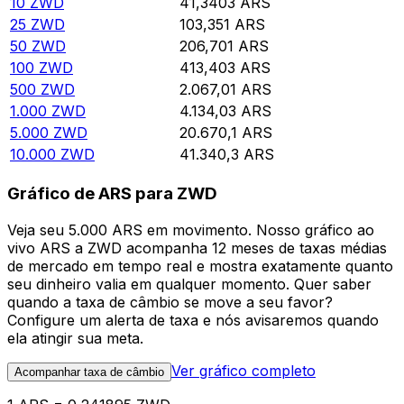
10
ZWD
41,3403
ARS
25
ZWD
103,351
ARS
50
ZWD
206,701
ARS
100
ZWD
413,403
ARS
500
ZWD
2.067,01
ARS
1.000
ZWD
4.134,03
ARS
5.000
ZWD
20.670,1
ARS
10.000
ZWD
41.340,3
ARS
Gráfico de ARS para ZWD
Veja seu 5.000 ARS em movimento. Nosso gráfico ao
vivo ARS a ZWD acompanha 12 meses de taxas médias
de mercado em tempo real e mostra exatamente quanto
seu dinheiro valia em qualquer momento. Quer saber
quando a taxa de câmbio se move a seu favor?
Configure um alerta de taxa e nós avisaremos quando
ela atingir sua meta.
Ver gráfico completo
Acompanhar taxa de câmbio