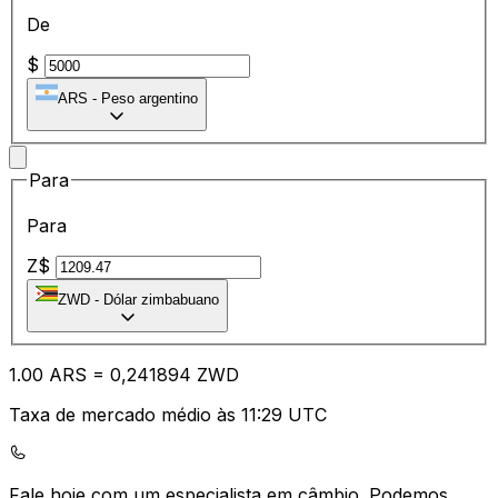
De
$
ARS
-
Peso argentino
Para
Para
Z$
ZWD
-
Dólar zimbabuano
1.00
ARS
=
0,
241894
ZWD
Taxa de mercado médio às 11:29 UTC
Fale hoje com um especialista em câmbio.
Podemos