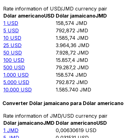
Rate information of USD/JMD currency pair
Dólar americano
USD
Dólar jamaicano
JMD
1
USD
158,574
JMD
5
USD
792,872
JMD
10
USD
1.585,74
JMD
25
USD
3.964,36
JMD
50
USD
7.928,72
JMD
100
USD
15.857,4
JMD
500
USD
79.287,2
JMD
1.000
USD
158.574
JMD
5.000
USD
792.872
JMD
10.000
USD
1.585.740
JMD
Converter Dólar jamaicano para Dólar americano
Rate information of JMD/USD currency pair
Dólar jamaicano
JMD
Dólar americano
USD
1
JMD
0,00630619
USD
5
JMD
0,031531
USD