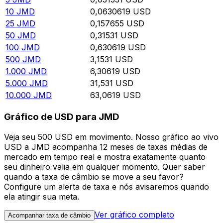
10
JMD
0,0630619
USD
25
JMD
0,157655
USD
50
JMD
0,31531
USD
100
JMD
0,630619
USD
500
JMD
3,1531
USD
1.000
JMD
6,30619
USD
5.000
JMD
31,531
USD
10.000
JMD
63,0619
USD
Gráfico de USD para JMD
Veja seu 500 USD em movimento. Nosso gráfico ao vivo
USD a JMD acompanha 12 meses de taxas médias de
mercado em tempo real e mostra exatamente quanto
seu dinheiro valia em qualquer momento. Quer saber
quando a taxa de câmbio se move a seu favor?
Configure um alerta de taxa e nós avisaremos quando
ela atingir sua meta.
Ver gráfico completo
Acompanhar taxa de câmbio