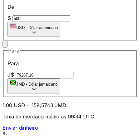
De
$
USD
-
Dólar americano
Para
Para
J$
JMD
-
Dólar jamaicano
1.00
USD
=
15
8,5743
JMD
Taxa de mercado médio às 09:34 UTC
Enviar dinheiro