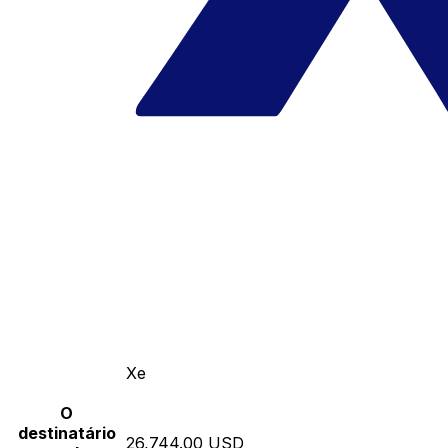
Xe
O
destinatário
26,744.00 USD