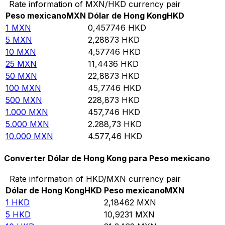
Rate information of MXN/HKD currency pair
Peso mexicano
MXN
Dólar de Hong Kong
HKD
1
MXN
0,457746
HKD
5
MXN
2,28873
HKD
10
MXN
4,57746
HKD
25
MXN
11,4436
HKD
50
MXN
22,8873
HKD
100
MXN
45,7746
HKD
500
MXN
228,873
HKD
1.000
MXN
457,746
HKD
5.000
MXN
2.288,73
HKD
10.000
MXN
4.577,46
HKD
Converter Dólar de Hong Kong para Peso mexicano
Rate information of HKD/MXN currency pair
Dólar de Hong Kong
HKD
Peso mexicano
MXN
1
HKD
2,18462
MXN
5
HKD
10,9231
MXN