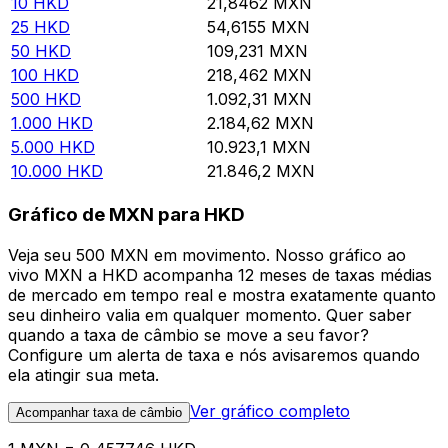
10
HKD
21,8462
MXN
25
HKD
54,6155
MXN
50
HKD
109,231
MXN
100
HKD
218,462
MXN
500
HKD
1.092,31
MXN
1.000
HKD
2.184,62
MXN
5.000
HKD
10.923,1
MXN
10.000
HKD
21.846,2
MXN
Gráfico de MXN para HKD
Veja seu 500 MXN em movimento. Nosso gráfico ao
vivo MXN a HKD acompanha 12 meses de taxas médias
de mercado em tempo real e mostra exatamente quanto
seu dinheiro valia em qualquer momento. Quer saber
quando a taxa de câmbio se move a seu favor?
Configure um alerta de taxa e nós avisaremos quando
ela atingir sua meta.
Ver gráfico completo
Acompanhar taxa de câmbio