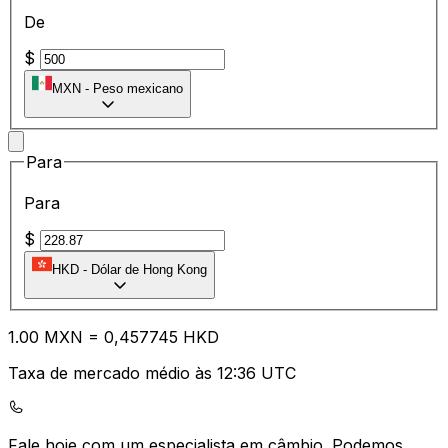
De
$
MXN
-
Peso mexicano
Para
Para
$
HKD
-
Dólar de Hong Kong
1.00
MXN
=
0,
457745
HKD
Taxa de mercado médio às 12:36 UTC
Fale hoje com um especialista em câmbio.
Podemos