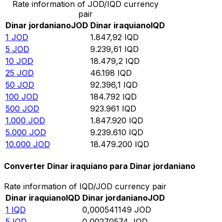
Rate information of JOD/IQD currency
pair
Dinar jordaniano
JOD
Dinar iraquiano
IQD
1
JOD
1.847,92
IQD
5
JOD
9.239,61
IQD
10
JOD
18.479,2
IQD
25
JOD
46.198
IQD
50
JOD
92.396,1
IQD
100
JOD
184.792
IQD
500
JOD
923.961
IQD
1.000
JOD
1.847.920
IQD
5.000
JOD
9.239.610
IQD
10.000
JOD
18.479.200
IQD
Converter Dinar iraquiano para Dinar jordaniano
Rate information of IQD/JOD currency pair
Dinar iraquiano
IQD
Dinar jordaniano
JOD
1
IQD
0,000541149
JOD
5
IQD
0,00270574
JOD