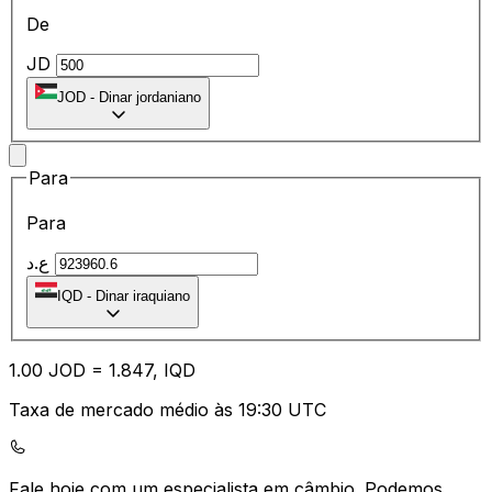
De
JD
JOD
-
Dinar jordaniano
Para
Para
ع.د
IQD
-
Dinar iraquiano
1.00
JOD
=
1.84
7,
IQD
Taxa de mercado médio às 19:30 UTC
Fale hoje com um especialista em câmbio.
Podemos