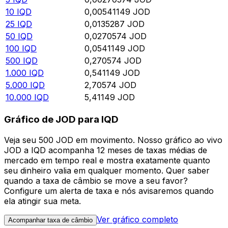
10
IQD
0,00541149
JOD
25
IQD
0,0135287
JOD
50
IQD
0,0270574
JOD
100
IQD
0,0541149
JOD
500
IQD
0,270574
JOD
1.000
IQD
0,541149
JOD
5.000
IQD
2,70574
JOD
10.000
IQD
5,41149
JOD
Gráfico de JOD para IQD
Veja seu 500 JOD em movimento. Nosso gráfico ao vivo
JOD a IQD acompanha 12 meses de taxas médias de
mercado em tempo real e mostra exatamente quanto
seu dinheiro valia em qualquer momento. Quer saber
quando a taxa de câmbio se move a seu favor?
Configure um alerta de taxa e nós avisaremos quando
ela atingir sua meta.
Ver gráfico completo
Acompanhar taxa de câmbio