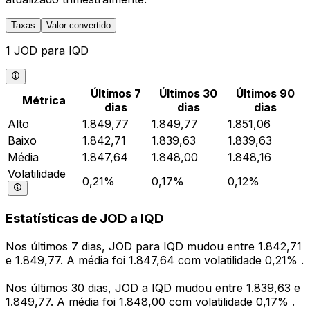
Taxas
Valor convertido
1 JOD para IQD
Últimos 7
Últimos 30
Últimos 90
Métrica
dias
dias
dias
Alto
1.849,77
1.849,77
1.851,06
Baixo
1.842,71
1.839,63
1.839,63
Média
1.847,64
1.848,00
1.848,16
Volatilidade
0,21%
0,17%
0,12%
Estatísticas de JOD a IQD
Nos últimos 7 dias, JOD para IQD mudou entre 1.842,71
e 1.849,77. A média foi 1.847,64 com volatilidade 0,21% .
Nos últimos 30 dias, JOD a IQD mudou entre 1.839,63 e
1.849,77. A média foi 1.848,00 com volatilidade 0,17% .