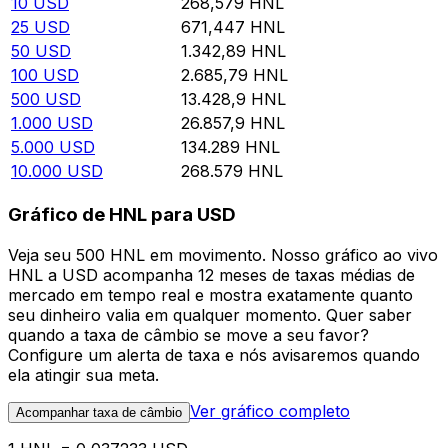
10
USD
268,579
HNL
25
USD
671,447
HNL
50
USD
1.342,89
HNL
100
USD
2.685,79
HNL
500
USD
13.428,9
HNL
1.000
USD
26.857,9
HNL
5.000
USD
134.289
HNL
10.000
USD
268.579
HNL
Gráfico de HNL para USD
Veja seu 500 HNL em movimento. Nosso gráfico ao vivo
HNL a USD acompanha 12 meses de taxas médias de
mercado em tempo real e mostra exatamente quanto
seu dinheiro valia em qualquer momento. Quer saber
quando a taxa de câmbio se move a seu favor?
Configure um alerta de taxa e nós avisaremos quando
ela atingir sua meta.
Ver gráfico completo
Acompanhar taxa de câmbio