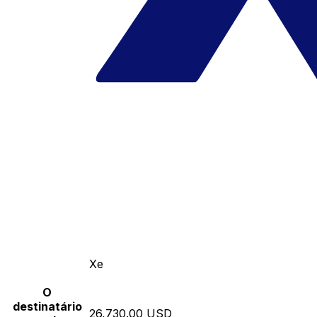
Xe
O
destinatário
26,730.00 USD