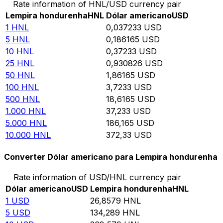
Rate information of HNL/USD currency pair
Lempira hondurenha
HNL
Dólar americano
USD
1
HNL
0,037233
USD
5
HNL
0,186165
USD
10
HNL
0,37233
USD
25
HNL
0,930826
USD
50
HNL
1,86165
USD
100
HNL
3,7233
USD
500
HNL
18,6165
USD
1.000
HNL
37,233
USD
5.000
HNL
186,165
USD
10.000
HNL
372,33
USD
Converter Dólar americano para Lempira hondurenha
Rate information of USD/HNL currency pair
Dólar americano
USD
Lempira hondurenha
HNL
1
USD
26,8579
HNL
5
USD
134,289
HNL