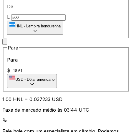
De
L
HNL
-
Lempira hondurenha
Para
Para
$
USD
-
Dólar americano
1.00
HNL
=
0,
037233
USD
Taxa de mercado médio às 03:44 UTC
Fale hoje com um especialista em câmbio.
Podemos