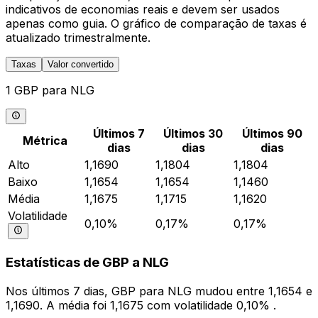
indicativos de economias reais e devem ser usados
apenas como guia. O gráfico de comparação de taxas é
atualizado trimestralmente.
Taxas
Valor convertido
1 GBP para NLG
Últimos 7
Últimos 30
Últimos 90
Métrica
dias
dias
dias
Alto
1,1690
1,1804
1,1804
Baixo
1,1654
1,1654
1,1460
Média
1,1675
1,1715
1,1620
Volatilidade
0,10%
0,17%
0,17%
Estatísticas de GBP a NLG
Nos últimos 7 dias, GBP para NLG mudou entre 1,1654 e
1,1690. A média foi 1,1675 com volatilidade 0,10% .