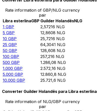
Converter Libra esterlina para Guilder Holandês
Rate information of GBP/NLG currency
pair
Libra esterlina
GBP
Guilder Holandês
NLG
1
GBP
2,57216
NLG
5
GBP
12,8608
NLG
10
GBP
25,7216
NLG
25
GBP
64,3041
NLG
50
GBP
128,608
NLG
100
GBP
257,216
NLG
500
GBP
1.286,08
NLG
1.000
GBP
2.572,16
NLG
5.000
GBP
12.860,8
NLG
10.000
GBP
25.721,6
NLG
Converter Guilder Holandês para Libra esterlina
Rate information of NLG/GBP currency
pair