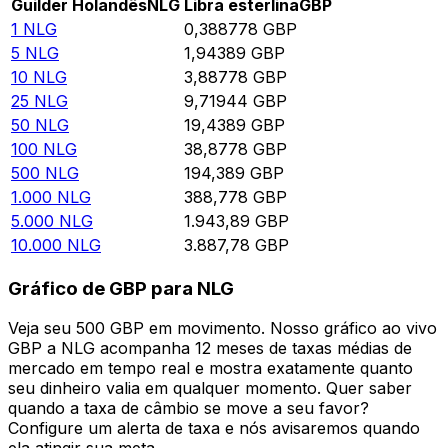
Guilder Holandês
NLG
Libra esterlina
GBP
1
NLG
0,388778
GBP
5
NLG
1,94389
GBP
10
NLG
3,88778
GBP
25
NLG
9,71944
GBP
50
NLG
19,4389
GBP
100
NLG
38,8778
GBP
500
NLG
194,389
GBP
1.000
NLG
388,778
GBP
5.000
NLG
1.943,89
GBP
10.000
NLG
3.887,78
GBP
Gráfico de GBP para NLG
Veja seu 500 GBP em movimento. Nosso gráfico ao vivo
GBP a NLG acompanha 12 meses de taxas médias de
mercado em tempo real e mostra exatamente quanto
seu dinheiro valia em qualquer momento. Quer saber
quando a taxa de câmbio se move a seu favor?
Configure um alerta de taxa e nós avisaremos quando