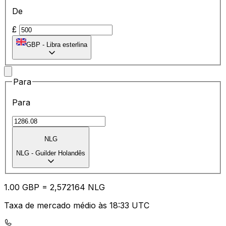
De
£
GBP
-
Libra esterlina
Para
Para
NLG
NLG
-
Guilder Holandês
1.00
GBP
=
2,
572164
NLG
Taxa de mercado médio às 18:33 UTC