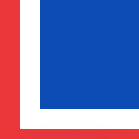
ar taxas concorrentes.
so é apenas para fins informativos. Você não pagará essa
r com a Xe?