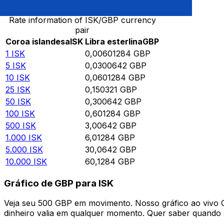
Rate information of ISK/GBP currency
pair
Coroa islandesa
ISK
Libra esterlina
GBP
1
ISK
0,00601284
GBP
5
ISK
0,0300642
GBP
10
ISK
0,0601284
GBP
25
ISK
0,150321
GBP
50
ISK
0,300642
GBP
100
ISK
0,601284
GBP
500
ISK
3,00642
GBP
1.000
ISK
6,01284
GBP
5.000
ISK
30,0642
GBP
10.000
ISK
60,1284
GBP
Gráfico de GBP para ISK
Veja seu 500 GBP em movimento. Nosso gráfico ao vivo
dinheiro valia em qualquer momento. Quer saber quando a