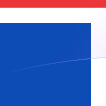
Taxas de câmbio de GBP para ISK hoj
Converter Libra esterlina para Coroa islandesa
Rate information of GBP/ISK currency
pair
Libra esterlina
GBP
Coroa islandesa
ISK
1
GBP
166,311
ISK
5
GBP
831,554
ISK
10
GBP
1.663,11
ISK
25
GBP
4.157,77
ISK
50
GBP
8.315,54
ISK
100
GBP
16.631,1
ISK
500
GBP
83.155,4
ISK
1.000
GBP
166.311
ISK
5.000
GBP
831.554
ISK
10.000
GBP
1.663.110
ISK
Converter Coroa islandesa para Libra esterlina