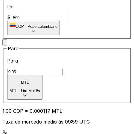
De
$
COP
-
Peso colombiano
Para
Para
MTL
MTL
-
Lira Maltês
1.00
COP
=
0,
000117
MTL
Taxa de mercado médio às 09:59 UTC