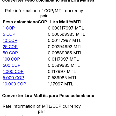
Converter Peso colombiano para Lira Maltês
Rate information of COP/MTL currency
pair
Peso colombiano
COP
Lira Maltês
MTL
1
COP
0,000117997
MTL
5
COP
0,000589985
MTL
10
COP
0,00117997
MTL
25
COP
0,00294992
MTL
50
COP
0,00589985
MTL
100
COP
0,0117997
MTL
500
COP
0,0589985
MTL
1.000
COP
0,117997
MTL
5.000
COP
0,589985
MTL
10.000
COP
1,17997
MTL
Converter Lira Maltês para Peso colombiano
Rate information of MTL/COP currency
pair