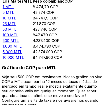
Lira Maltês
MTL
Peso colombiano
COP
1
MTL
8.474,79
COP
5
MTL
42.374
COP
10
MTL
84.747,9
COP
25
MTL
211.870
COP
50
MTL
423.740
COP
100
MTL
847.479
COP
500
MTL
4.237.400
COP
1.000
MTL
8.474.790
COP
5.000
MTL
42.374.000
COP
10.000
MTL
84.747.900
COP
Gráfico de COP para MTL
Veja seu 500 COP em movimento. Nosso gráfico ao vivo
COP a MTL acompanha 12 meses de taxas médias de
mercado em tempo real e mostra exatamente quanto
seu dinheiro valia em qualquer momento. Quer saber
quando a taxa de câmbio se move a seu favor?
Configure um alerta de taxa e nós avisaremos quando