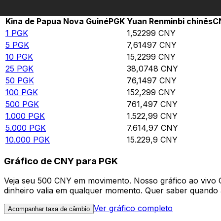
Rate information of PGK/CNY currency pair
Kina de Papua Nova Guiné
PGK
Yuan Renminbi chinês
C
1
PGK
1,52299
CNY
5
PGK
7,61497
CNY
10
PGK
15,2299
CNY
25
PGK
38,0748
CNY
50
PGK
76,1497
CNY
100
PGK
152,299
CNY
500
PGK
761,497
CNY
1.000
PGK
1.522,99
CNY
5.000
PGK
7.614,97
CNY
10.000
PGK
15.229,9
CNY
Gráfico de CNY para PGK
Veja seu 500 CNY em movimento. Nosso gráfico ao vivo
dinheiro valia em qualquer momento. Quer saber quando a
Ver gráfico completo
Acompanhar taxa de câmbio