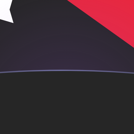
je
ova Guiné
GK
bi chinês