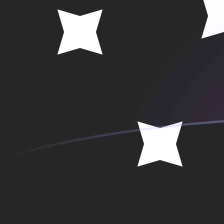
Taxas de câmbio de CNY para PGK ho
Converter Yuan Renminbi chinês para Kina de Papua N
Rate information of CNY/PGK currency pair
Yuan Renminbi chinês
CNY
Kina de Papua Nova Guiné
P
1
CNY
0,656602
PGK
5
CNY
3,28301
PGK
10
CNY
6,56602
PGK
25
CNY
16,415
PGK
50
CNY
32,8301
PGK
100
CNY
65,6602
PGK
500
CNY
328,301
PGK
1.000
CNY
656,602
PGK
5.000
CNY
3.283,01
PGK
10.000
CNY
6.566,02
PGK
Converter Kina de Papua Nova Guiné para Yuan Renmin