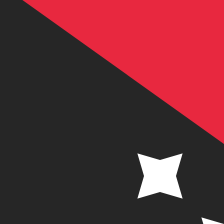
K
PGK
-
Kina de Papua Nova Guiné
1.00
CNY
=
0,
656601
PGK
Taxa de mercado médio às 18:26 UTC
Fale hoje com um especialista em câmbio.
Podemos super
Agendar chamada
Usamos a taxa de mercado médio no nosso Conversor. Is
Você sabia que é possível enviar dinheiro para o exterio
Inscreva-se hoje