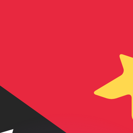
ar taxas concorrentes.
so é apenas para fins informativos. Você não pagará essa
r com a Xe?