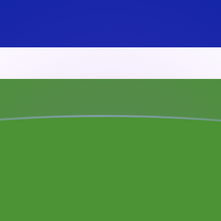
oje
iano
snio