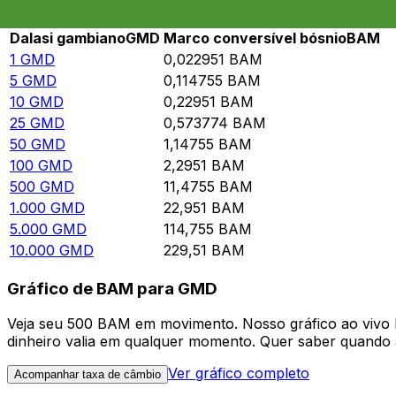
Rate information of GMD/BAM currency pair
Dalasi gambiano
GMD
Marco conversível bósnio
BAM
1
GMD
0,022951
BAM
5
GMD
0,114755
BAM
10
GMD
0,22951
BAM
25
GMD
0,573774
BAM
50
GMD
1,14755
BAM
100
GMD
2,2951
BAM
500
GMD
11,4755
BAM
1.000
GMD
22,951
BAM
5.000
GMD
114,755
BAM
10.000
GMD
229,51
BAM
Gráfico de BAM para GMD
Veja seu 500 BAM em movimento. Nosso gráfico ao vivo
dinheiro valia em qualquer momento. Quer saber quando a
Ver gráfico completo
Acompanhar taxa de câmbio