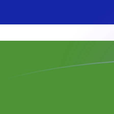
Taxas de câmbio de BAM para GMD h
Converter Marco conversível bósnio para Dalasi gamb
Rate information of BAM/GMD currency pair
Marco conversível bósnio
BAM
Dalasi gambiano
GMD
1
BAM
43,5712
GMD
5
BAM
217,856
GMD
10
BAM
435,712
GMD
25
BAM
1.089,28
GMD
50
BAM
2.178,56
GMD
100
BAM
4.357,12
GMD
500
BAM
21.785,6
GMD
1.000
BAM
43.571,2
GMD
5.000
BAM
217.856
GMD
10.000
BAM
435.712
GMD
Converter Dalasi gambiano para Marco conversível bó