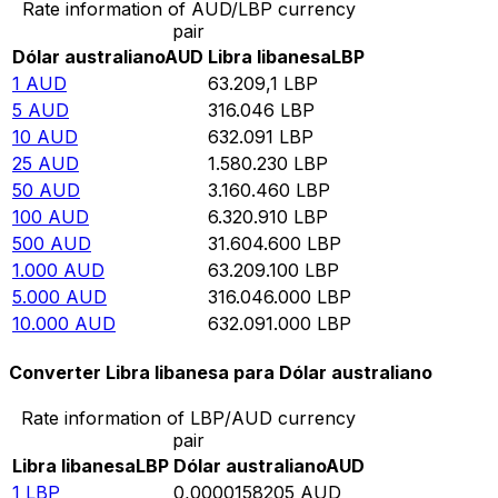
Rate information of AUD/LBP currency
pair
Dólar australiano
AUD
Libra libanesa
LBP
1
AUD
63.209,1
LBP
5
AUD
316.046
LBP
10
AUD
632.091
LBP
25
AUD
1.580.230
LBP
50
AUD
3.160.460
LBP
100
AUD
6.320.910
LBP
500
AUD
31.604.600
LBP
1.000
AUD
63.209.100
LBP
5.000
AUD
316.046.000
LBP
10.000
AUD
632.091.000
LBP
Converter Libra libanesa para Dólar australiano
Rate information of LBP/AUD currency
pair
Libra libanesa
LBP
Dólar australiano
AUD
1
LBP
0,0000158205
AUD