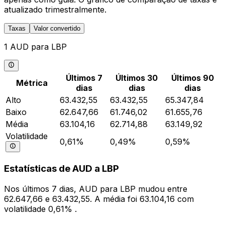
atualizado trimestralmente.
Taxas
Valor convertido
1 AUD para LBP
Últimos 7
Últimos 30
Últimos 90
Métrica
dias
dias
dias
Alto
63.432,55
63.432,55
65.347,84
Baixo
62.647,66
61.746,02
61.655,76
Média
63.104,16
62.714,88
63.149,92
Volatilidade
0,61%
0,49%
0,59%
Estatísticas de AUD a LBP
Nos últimos 7 dias, AUD para LBP mudou entre
62.647,66 e 63.432,55. A média foi 63.104,16 com
volatilidade 0,61% .