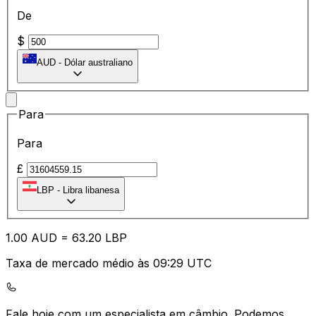
De
$
AUD
-
Dólar australiano
Para
Para
£
LBP
-
Libra libanesa
1.00
AUD
=
63.20
LBP
Taxa de mercado médio às 09:29 UTC
Fale hoje com um especialista em câmbio.
Podemos