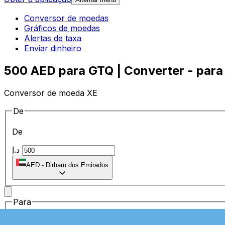
Conversor de moedas
Gráficos de moedas
Alertas de taxa
Enviar dinheiro
500 AED para GTQ | Converter - para
Conversor de moeda XE
De
De
د.إ
AED
-
Dirham dos Emirados
Para
Para