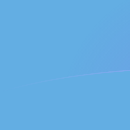
Taxas de câmbio de AED para GTQ ho
Converter Dirham dos Emirados para Quetzal guatema
Rate information of AED/GTQ currency pair
Dirham dos Emirados
AED
Quetzal guatemalteco
GTQ
1
AED
2,07697
GTQ
5
AED
10,3848
GTQ
10
AED
20,7697
GTQ
25
AED
51,9242
GTQ
50
AED
103,848
GTQ
100
AED
207,697
GTQ
500
AED
1.038,48
GTQ
1.000
AED
2.076,97
GTQ
5.000
AED
10.384,8
GTQ
10.000
AED
20.769,7
GTQ
Converter Quetzal guatemalteco para Dirham dos Emi