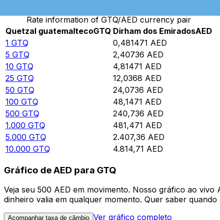
Rate information of GTQ/AED currency pair
Quetzal guatemalteco
GTQ
Dirham dos Emirados
AED
1
GTQ
0,481471
AED
5
GTQ
2,40736
AED
10
GTQ
4,81471
AED
25
GTQ
12,0368
AED
50
GTQ
24,0736
AED
100
GTQ
48,1471
AED
500
GTQ
240,736
AED
1.000
GTQ
481,471
AED
5.000
GTQ
2.407,36
AED
10.000
GTQ
4.814,71
AED
Gráfico de AED para GTQ
Veja seu 500 AED em movimento. Nosso gráfico ao vivo
dinheiro valia em qualquer momento. Quer saber quando a
Ver gráfico completo
Acompanhar taxa de câmbio