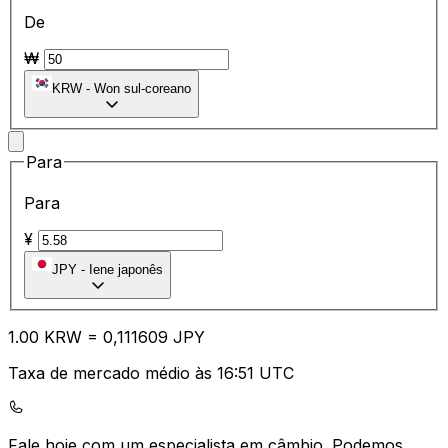
De
₩
KRW
-
Won sul-coreano
Para
Para
¥
JPY
-
Iene japonês
1.00
KRW
=
0,
111609
JPY
Taxa de mercado médio às 16:51 UTC
Fale hoje com um especialista em câmbio.
Podemos