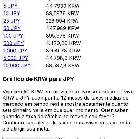
5
JPY
44,7989
KRW
10
JPY
89,5978
KRW
25
JPY
223,994
KRW
50
JPY
447,989
KRW
100
JPY
895,978
KRW
500
JPY
4.479,89
KRW
1.000
JPY
8.959,78
KRW
5.000
JPY
44.798,9
KRW
10.000
JPY
89.597,8
KRW
Gráfico de KRW para JPY
Veja seu 50 KRW em movimento. Nosso gráfico ao vivo
KRW a JPY acompanha 12 meses de taxas médias de
mercado em tempo real e mostra exatamente quanto
seu dinheiro valia em qualquer momento. Quer saber
quando a taxa de câmbio se move a seu favor?
Configure um alerta de taxa e nós avisaremos quando
ela atingir sua meta.