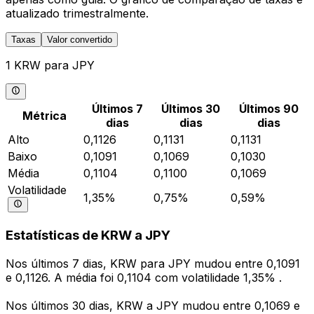
atualizado trimestralmente.
Taxas
Valor convertido
1 KRW para JPY
Últimos 7
Últimos 30
Últimos 90
Métrica
dias
dias
dias
Alto
0,1126
0,1131
0,1131
Baixo
0,1091
0,1069
0,1030
Média
0,1104
0,1100
0,1069
Volatilidade
1,35%
0,75%
0,59%
Estatísticas de KRW a JPY
Nos últimos 7 dias, KRW para JPY mudou entre 0,1091
e 0,1126. A média foi 0,1104 com volatilidade 1,35% .
Nos últimos 30 dias, KRW a JPY mudou entre 0,1069 e