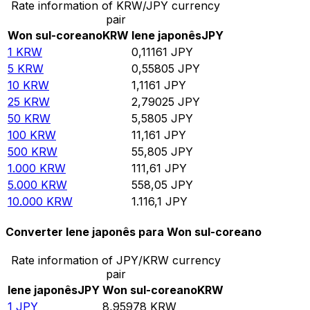
Rate information of KRW/JPY currency
pair
Won sul-coreano
KRW
Iene japonês
JPY
1
KRW
0,11161
JPY
5
KRW
0,55805
JPY
10
KRW
1,1161
JPY
25
KRW
2,79025
JPY
50
KRW
5,5805
JPY
100
KRW
11,161
JPY
500
KRW
55,805
JPY
1.000
KRW
111,61
JPY
5.000
KRW
558,05
JPY
10.000
KRW
1.116,1
JPY
Converter Iene japonês para Won sul-coreano
Rate information of JPY/KRW currency
pair
Iene japonês
JPY
Won sul-coreano
KRW
1
JPY
8,95978
KRW