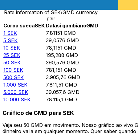
Rate information of SEK/GMD currency
pair
Coroa sueca
SEK
Dalasi gambiano
GMD
1
SEK
7,81151
GMD
5
SEK
39,0576
GMD
10
SEK
78,1151
GMD
25
SEK
195,288
GMD
50
SEK
390,576
GMD
100
SEK
781,151
GMD
500
SEK
3.905,76
GMD
1.000
SEK
7.811,51
GMD
5.000
SEK
39.057,6
GMD
10.000
SEK
78.115,1
GMD
Gráfico de GMD para SEK
Veja seu 50 GMD em movimento. Nosso gráfico ao vivo 
dinheiro valia em qualquer momento. Quer saber quando a