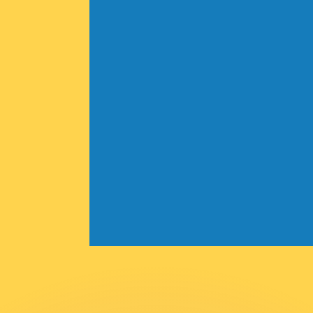
ar taxas concorrentes.
so é apenas para fins informativos. Você não pagará essa
r com a Xe?