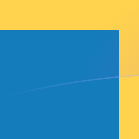
Taxas de câmbio de GMD para SEK h
Converter Dalasi gambiano para Coroa sueca
Rate information of GMD/SEK currency
pair
Dalasi gambiano
GMD
Coroa sueca
SEK
1
GMD
0,128016
SEK
5
GMD
0,640081
SEK
10
GMD
1,28016
SEK
25
GMD
3,2004
SEK
50
GMD
6,40081
SEK
100
GMD
12,8016
SEK
500
GMD
64,0081
SEK
1.000
GMD
128,016
SEK
5.000
GMD
640,081
SEK
10.000
GMD
1.280,16
SEK
Converter Coroa sueca para Dalasi gambiano