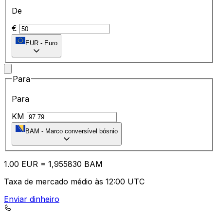
De
€
EUR
-
Euro
Para
Para
KM
BAM
-
Marco conversível bósnio
1.00
EUR
=
1,
955830
BAM
Taxa de mercado médio às 12:00 UTC
Enviar dinheiro