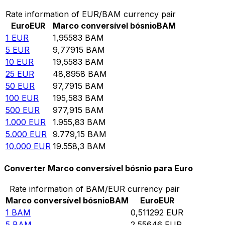
Rate information of EUR/BAM currency pair
Euro
EUR
Marco conversível bósnio
BAM
1
EUR
1,95583
BAM
5
EUR
9,77915
BAM
10
EUR
19,5583
BAM
25
EUR
48,8958
BAM
50
EUR
97,7915
BAM
100
EUR
195,583
BAM
500
EUR
977,915
BAM
1.000
EUR
1.955,83
BAM
5.000
EUR
9.779,15
BAM
10.000
EUR
19.558,3
BAM
Converter Marco conversível bósnio para Euro
Rate information of BAM/EUR currency pair
Marco conversível bósnio
BAM
Euro
EUR
1
BAM
0,511292
EUR
5
BAM
2,55646
EUR