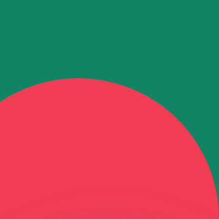
ar taxas concorrentes.
so é apenas para fins informativos. Você não pagará essa
r com a Xe?