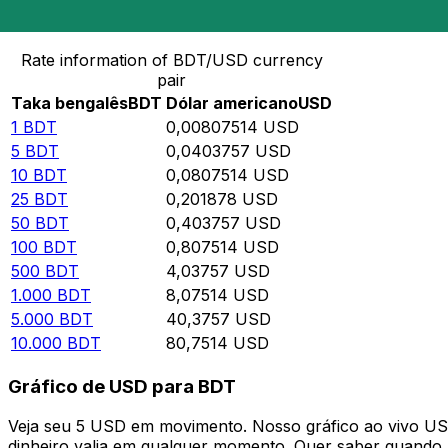
Converter Taka bengalês para Dólar americano
Rate information of BDT/USD currency
pair
Taka bengalês
BDT
Dólar americano
USD
1
BDT
0,00807514
USD
5
BDT
0,0403757
USD
10
BDT
0,0807514
USD
25
BDT
0,201878
USD
50
BDT
0,403757
USD
100
BDT
0,807514
USD
500
BDT
4,03757
USD
1.000
BDT
8,07514
USD
5.000
BDT
40,3757
USD
10.000
BDT
80,7514
USD
Gráfico de USD para BDT
Veja seu 5 USD em movimento. Nosso gráfico ao vivo U
dinheiro valia em qualquer momento. Quer saber quando a