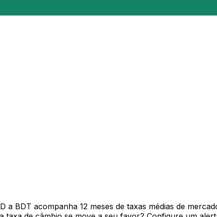
SD a BDT acompanha 12 meses de taxas médias de mercado
 taxa de câmbio se move a seu favor? Configure um alerta