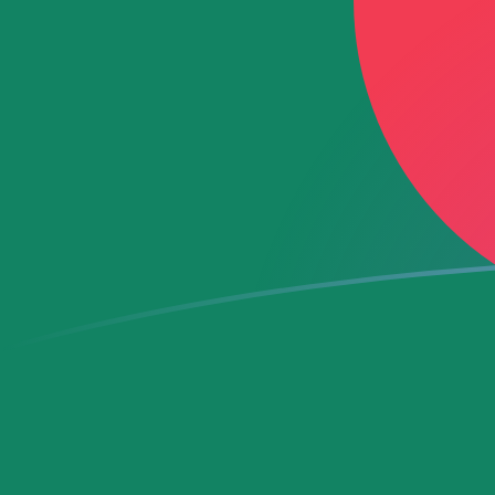
Taxas de câmbio de USD para BDT ho
Converter Dólar americano para Taka bengalês
Rate information of USD/BDT currency
pair
Dólar americano
USD
Taka bengalês
BDT
1
USD
123,837
BDT
5
USD
619,185
BDT
10
USD
1.238,37
BDT
25
USD
3.095,92
BDT
50
USD
6.191,85
BDT
100
USD
12.383,7
BDT
500
USD
61.918,5
BDT
1.000
USD
123.837
BDT
5.000
USD
619.185
BDT
10.000
USD
1.238.370
BDT