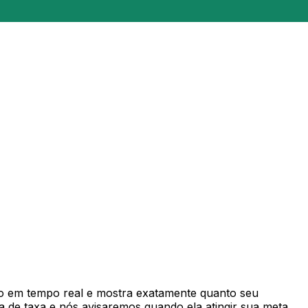
 em tempo real e mostra exatamente quanto seu
 de taxa e nós avisaremos quando ela atingir sua meta.