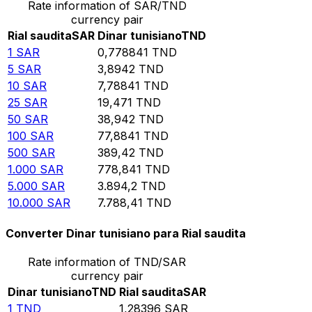
Rate information of SAR/TND
currency pair
Rial saudita
SAR
Dinar tunisiano
TND
1
SAR
0,778841
TND
5
SAR
3,8942
TND
10
SAR
7,78841
TND
25
SAR
19,471
TND
50
SAR
38,942
TND
100
SAR
77,8841
TND
500
SAR
389,42
TND
1.000
SAR
778,841
TND
5.000
SAR
3.894,2
TND
10.000
SAR
7.788,41
TND
Converter Dinar tunisiano para Rial saudita
Rate information of TND/SAR
currency pair
Dinar tunisiano
TND
Rial saudita
SAR
1
TND
1,28396
SAR