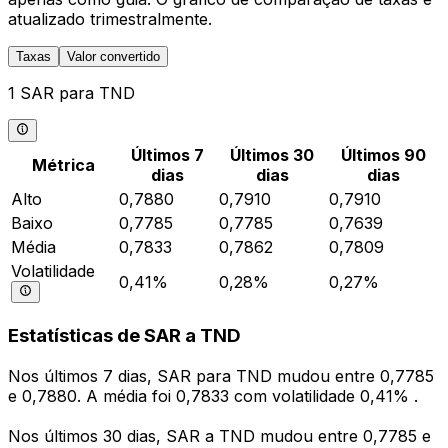
atualizado trimestralmente.
Taxas
Valor convertido
1 SAR para TND
Últimos 7
Últimos 30
Últimos 90
Métrica
dias
dias
dias
Alto
0,7880
0,7910
0,7910
Baixo
0,7785
0,7785
0,7639
Média
0,7833
0,7862
0,7809
Volatilidade
0,41%
0,28%
0,27%
Estatísticas de SAR a TND
Nos últimos 7 dias, SAR para TND mudou entre 0,7785
e 0,7880. A média foi 0,7833 com volatilidade 0,41% .
Nos últimos 30 dias, SAR a TND mudou entre 0,7785 e