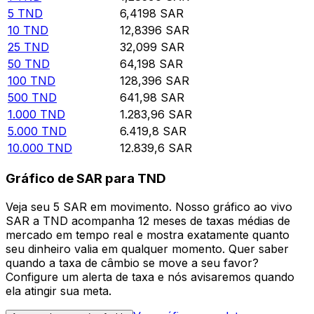
5
TND
6,4198
SAR
10
TND
12,8396
SAR
25
TND
32,099
SAR
50
TND
64,198
SAR
100
TND
128,396
SAR
500
TND
641,98
SAR
1.000
TND
1.283,96
SAR
5.000
TND
6.419,8
SAR
10.000
TND
12.839,6
SAR
Gráfico de SAR para TND
Veja seu 5 SAR em movimento. Nosso gráfico ao vivo
SAR a TND acompanha 12 meses de taxas médias de
mercado em tempo real e mostra exatamente quanto
seu dinheiro valia em qualquer momento. Quer saber
quando a taxa de câmbio se move a seu favor?
Configure um alerta de taxa e nós avisaremos quando
ela atingir sua meta.