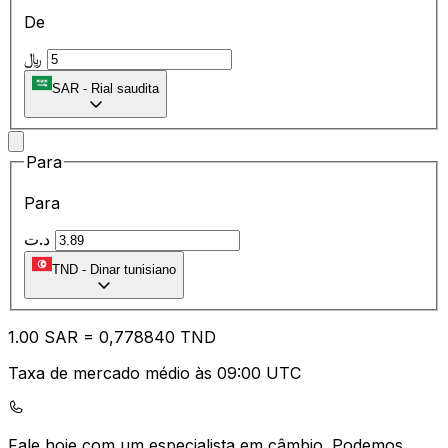
De
﷼
SAR
-
Rial saudita
Para
Para
د.ت
TND
-
Dinar tunisiano
1.00
SAR
=
0,
778840
TND
Taxa de mercado médio às 09:00 UTC
Fale hoje com um especialista em câmbio.
Podemos