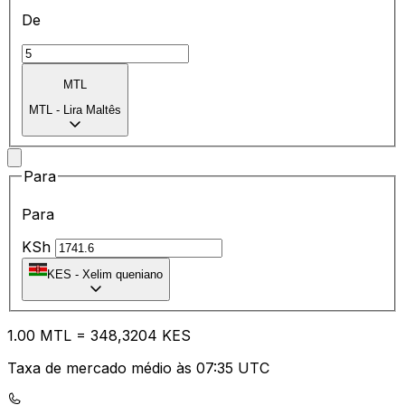
De
MTL
MTL
-
Lira Maltês
Para
Para
KSh
KES
-
Xelim queniano
1.00
MTL
=
34
8,3204
KES
Taxa de mercado médio às 07:35 UTC