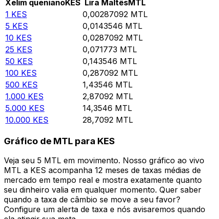
Xelim queniano
KES
Lira Maltês
MTL
1
KES
0,00287092
MTL
5
KES
0,0143546
MTL
10
KES
0,0287092
MTL
25
KES
0,071773
MTL
50
KES
0,143546
MTL
100
KES
0,287092
MTL
500
KES
1,43546
MTL
1.000
KES
2,87092
MTL
5.000
KES
14,3546
MTL
10.000
KES
28,7092
MTL
Gráfico de MTL para KES
Veja seu 5 MTL em movimento. Nosso gráfico ao vivo
MTL a KES acompanha 12 meses de taxas médias de
mercado em tempo real e mostra exatamente quanto
seu dinheiro valia em qualquer momento. Quer saber
quando a taxa de câmbio se move a seu favor?
Configure um alerta de taxa e nós avisaremos quando