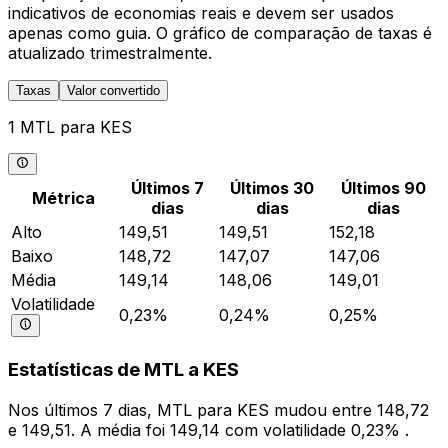
indicativos de economias reais e devem ser usados
apenas como guia. O gráfico de comparação de taxas é
atualizado trimestralmente.
Taxas
Valor convertido
1 MTL para KES
Últimos 7
Últimos 30
Últimos 90
Métrica
dias
dias
dias
Alto
149,51
149,51
152,18
Baixo
148,72
147,07
147,06
Média
149,14
148,06
149,01
Volatilidade
0,23%
0,24%
0,25%
Estatísticas de MTL a KES
Nos últimos 7 dias, MTL para KES mudou entre 148,72
e 149,51. A média foi 149,14 com volatilidade 0,23% .