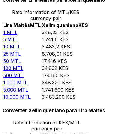
Converter Lira Maltês para Xelim queniano
Rate information of MTL/KES
currency pair
Lira Maltês
MTL
Xelim queniano
KES
1
MTL
348,32
KES
5
MTL
1.741,6
KES
10
MTL
3.483,2
KES
25
MTL
8.708,01
KES
50
MTL
17.416
KES
100
MTL
34.832
KES
500
MTL
174.160
KES
1.000
MTL
348.320
KES
5.000
MTL
1.741.600
KES
10.000
MTL
3.483.200
KES
Converter Xelim queniano para Lira Maltês
Rate information of KES/MTL
currency pair