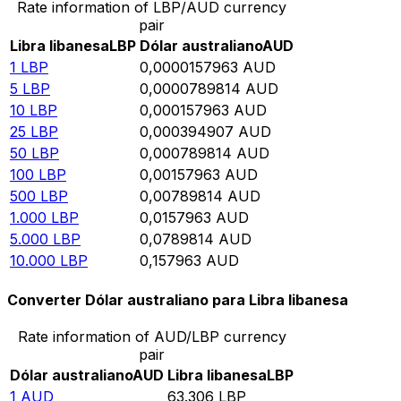
Rate information of LBP/AUD currency
pair
Libra libanesa
LBP
Dólar australiano
AUD
1
LBP
0,0000157963
AUD
5
LBP
0,0000789814
AUD
10
LBP
0,000157963
AUD
25
LBP
0,000394907
AUD
50
LBP
0,000789814
AUD
100
LBP
0,00157963
AUD
500
LBP
0,00789814
AUD
1.000
LBP
0,0157963
AUD
5.000
LBP
0,0789814
AUD
10.000
LBP
0,157963
AUD
Converter Dólar australiano para Libra libanesa
Rate information of AUD/LBP currency
pair
Dólar australiano
AUD
Libra libanesa
LBP
1
AUD
63.306
LBP