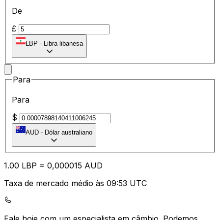
De
£
LBP
-
Libra libanesa
Para
Para
$
AUD
-
Dólar australiano
1.00
LBP
=
0,
000015
AUD
Taxa de mercado médio às 09:53 UTC
Fale hoje com um especialista em câmbio.
Podemos