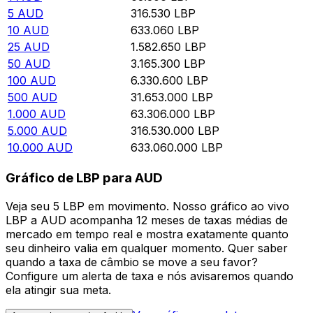
5
AUD
316.530
LBP
10
AUD
633.060
LBP
25
AUD
1.582.650
LBP
50
AUD
3.165.300
LBP
100
AUD
6.330.600
LBP
500
AUD
31.653.000
LBP
1.000
AUD
63.306.000
LBP
5.000
AUD
316.530.000
LBP
10.000
AUD
633.060.000
LBP
Gráfico de LBP para AUD
Veja seu 5 LBP em movimento. Nosso gráfico ao vivo
LBP a AUD acompanha 12 meses de taxas médias de
mercado em tempo real e mostra exatamente quanto
seu dinheiro valia em qualquer momento. Quer saber
quando a taxa de câmbio se move a seu favor?
Configure um alerta de taxa e nós avisaremos quando
ela atingir sua meta.