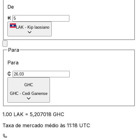
De
₭
LAK
-
Kip laosiano
Para
Para
₵
GHC
GHC
-
Cedi Ganense
1.00
LAK
=
5,
207018
GHC
Taxa de mercado médio às 11:18 UTC