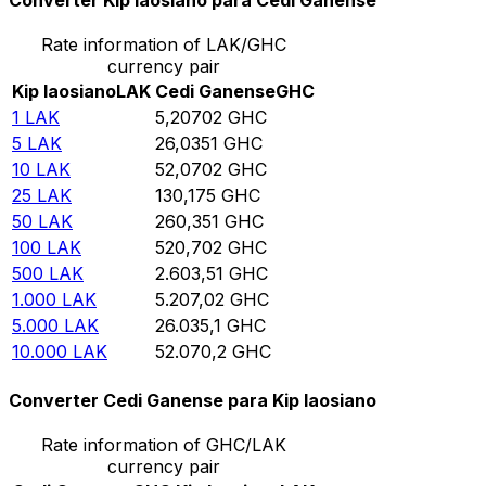
Converter Kip laosiano para Cedi Ganense
Rate information of LAK/GHC
currency pair
Kip laosiano
LAK
Cedi Ganense
GHC
1
LAK
5,20702
GHC
5
LAK
26,0351
GHC
10
LAK
52,0702
GHC
25
LAK
130,175
GHC
50
LAK
260,351
GHC
100
LAK
520,702
GHC
500
LAK
2.603,51
GHC
1.000
LAK
5.207,02
GHC
5.000
LAK
26.035,1
GHC
10.000
LAK
52.070,2
GHC
Converter Cedi Ganense para Kip laosiano
Rate information of GHC/LAK
currency pair