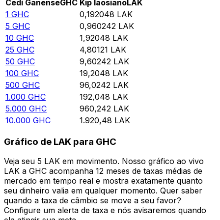
Cedi Ganense
GHC
Kip laosiano
LAK
1
GHC
0,192048
LAK
5
GHC
0,960242
LAK
10
GHC
1,92048
LAK
25
GHC
4,80121
LAK
50
GHC
9,60242
LAK
100
GHC
19,2048
LAK
500
GHC
96,0242
LAK
1.000
GHC
192,048
LAK
5.000
GHC
960,242
LAK
10.000
GHC
1.920,48
LAK
Gráfico de LAK para GHC
Veja seu 5 LAK em movimento. Nosso gráfico ao vivo
LAK a GHC acompanha 12 meses de taxas médias de
mercado em tempo real e mostra exatamente quanto
seu dinheiro valia em qualquer momento. Quer saber
quando a taxa de câmbio se move a seu favor?
Configure um alerta de taxa e nós avisaremos quando