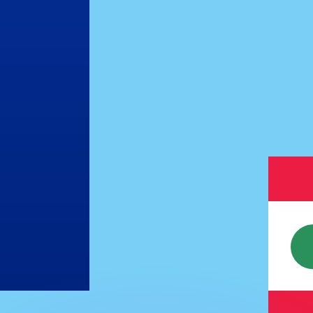
ar taxas concorrentes.
so é apenas para fins informativos. Você não pagará essa
r com a Xe?