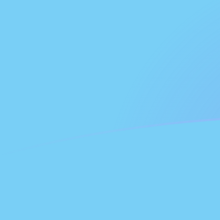
Taxas de câmbio de FJD para GHC ho
Converter Dólar fijiano para Cedi Ganense
Rate information of FJD/GHC
currency pair
Dólar fijiano
FJD
Cedi Ganense
GHC
1
FJD
52.803,6
GHC
5
FJD
264.018
GHC
10
FJD
528.036
GHC
25
FJD
1.320.090
GHC
50
FJD
2.640.180
GHC
100
FJD
5.280.360
GHC
500
FJD
26.401.800
GHC
1.000
FJD
52.803.600
GHC
5.000
FJD
264.018.000
GHC
10.000
FJD
528.036.000
GHC