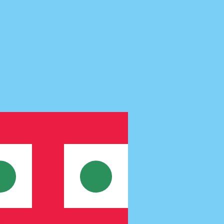
 taxa ao enviar dinheiro.
Consulte as taxas de envio.