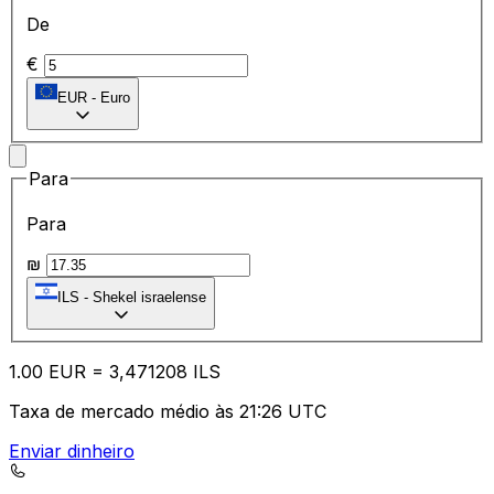
De
€
EUR
-
Euro
Para
Para
₪
ILS
-
Shekel israelense
1.00
EUR
=
3,
471208
ILS
Taxa de mercado médio às 21:26 UTC
Enviar dinheiro