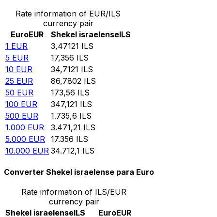
Rate information of EUR/ILS
currency pair
Euro
EUR
Shekel israelense
ILS
1
EUR
3,47121
ILS
5
EUR
17,356
ILS
10
EUR
34,7121
ILS
25
EUR
86,7802
ILS
50
EUR
173,56
ILS
100
EUR
347,121
ILS
500
EUR
1.735,6
ILS
1.000
EUR
3.471,21
ILS
5.000
EUR
17.356
ILS
10.000
EUR
34.712,1
ILS
Converter Shekel israelense para Euro
Rate information of ILS/EUR
currency pair
Shekel israelense
ILS
Euro
EUR