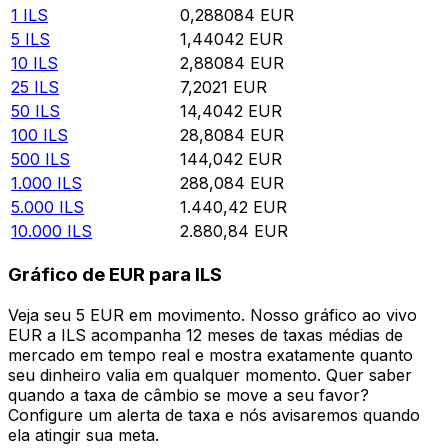
1
ILS
0,288084
EUR
5
ILS
1,44042
EUR
10
ILS
2,88084
EUR
25
ILS
7,2021
EUR
50
ILS
14,4042
EUR
100
ILS
28,8084
EUR
500
ILS
144,042
EUR
1.000
ILS
288,084
EUR
5.000
ILS
1.440,42
EUR
10.000
ILS
2.880,84
EUR
Gráfico de EUR para ILS
Veja seu 5 EUR em movimento. Nosso gráfico ao vivo
EUR a ILS acompanha 12 meses de taxas médias de
mercado em tempo real e mostra exatamente quanto
seu dinheiro valia em qualquer momento. Quer saber
quando a taxa de câmbio se move a seu favor?
Configure um alerta de taxa e nós avisaremos quando
ela atingir sua meta.