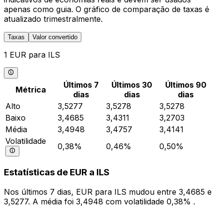
apenas como guia. O gráfico de comparação de taxas é
atualizado trimestralmente.
Taxas
Valor convertido
1 EUR para ILS
Últimos 7
Últimos 30
Últimos 90
Métrica
dias
dias
dias
Alto
3,5277
3,5278
3,5278
Baixo
3,4685
3,4311
3,2703
Média
3,4948
3,4757
3,4141
Volatilidade
0,38%
0,46%
0,50%
Estatísticas de EUR a ILS
Nos últimos 7 dias, EUR para ILS mudou entre 3,4685 e
3,5277. A média foi 3,4948 com volatilidade 0,38% .