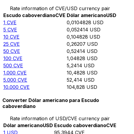
Rate information of CVE/USD currency pair
Escudo caboverdiano
CVE
Dólar americano
USD
1
CVE
0,0104828
USD
5
CVE
0,052414
USD
10
CVE
0,104828
USD
25
CVE
0,26207
USD
50
CVE
0,52414
USD
100
CVE
1,04828
USD
500
CVE
5,2414
USD
1.000
CVE
10,4828
USD
5.000
CVE
52,414
USD
10.000
CVE
104,828
USD
Converter Dólar americano para Escudo
caboverdiano
Rate information of USD/CVE currency pair
Dólar americano
USD
Escudo caboverdiano
CVE
1
USD
95,3944
CVE