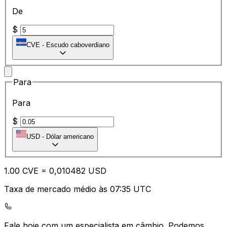
De
$
CVE
-
Escudo caboverdiano
Para
Para
$
USD
-
Dólar americano
1.00
CVE
=
0,
010482
USD
Taxa de mercado médio às 07:35 UTC
Fale hoje com um especialista em câmbio.
Podemos