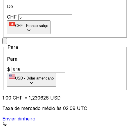
De
CHF
CHF
-
Franco suíço
Para
Para
$
USD
-
Dólar americano
1.00
CHF
=
1,
230626
USD
Taxa de mercado médio às 02:09 UTC
Enviar dinheiro