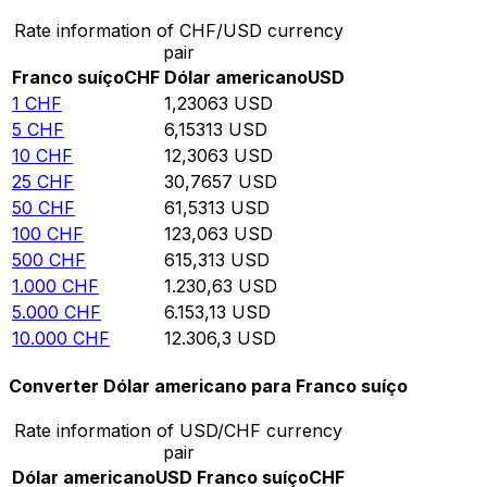
Rate information of CHF/USD currency
pair
Franco suíço
CHF
Dólar americano
USD
1
CHF
1,23063
USD
5
CHF
6,15313
USD
10
CHF
12,3063
USD
25
CHF
30,7657
USD
50
CHF
61,5313
USD
100
CHF
123,063
USD
500
CHF
615,313
USD
1.000
CHF
1.230,63
USD
5.000
CHF
6.153,13
USD
10.000
CHF
12.306,3
USD
Converter Dólar americano para Franco suíço
Rate information of USD/CHF currency
pair
Dólar americano
USD
Franco suíço
CHF