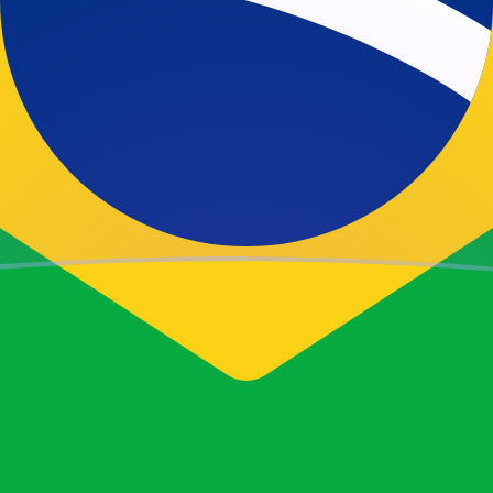
e
ano