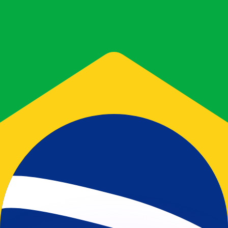
ar taxas concorrentes.
so é apenas para fins informativos. Você não pagará essa
r com a Xe?