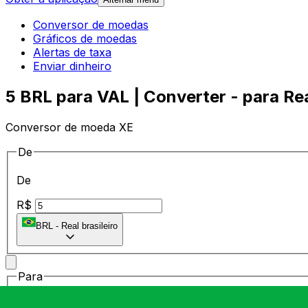
Conversor de moedas
Gráficos de moedas
Alertas de taxa
Enviar dinheiro
5 BRL para VAL | Converter - para Reai
Conversor de moeda XE
De
De
R$
BRL
-
Real brasileiro
Para
Para