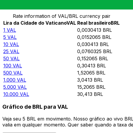
Converter Lira da Cidade do Vaticano para Real brasile
Rate information of VAL/BRL currency pair
Lira da Cidade do Vaticano
VAL
Real brasileiro
BRL
1
VAL
0,0030413
BRL
5
VAL
0,0152065
BRL
10
VAL
0,030413
BRL
25
VAL
0,0760325
BRL
50
VAL
0,152065
BRL
100
VAL
0,30413
BRL
500
VAL
1,52065
BRL
1.000
VAL
3,0413
BRL
5.000
VAL
15,2065
BRL
10.000
VAL
30,413
BRL
Gráfico de BRL para VAL
Veja seu 5 BRL em movimento. Nosso gráfico ao vivo BR
valia em qualquer momento. Quer saber quando a taxa de 