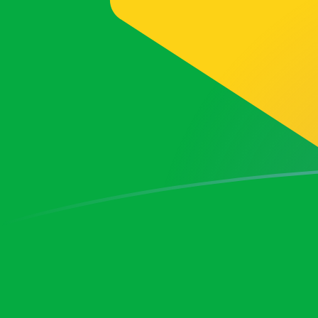
Taxas de câmbio de BRL para VAL hoj
Converter Real brasileiro para Lira da Cidade do Vatic
Rate information of BRL/VAL currency pair
Real brasileiro
BRL
Lira da Cidade do Vaticano
VAL
1
BRL
328,807
VAL
5
BRL
1.644,03
VAL
10
BRL
3.288,07
VAL
25
BRL
8.220,17
VAL
50
BRL
16.440,3
VAL
100
BRL
32.880,7
VAL
500
BRL
164.403
VAL
1.000
BRL
328.807
VAL
5.000
BRL
1.644.030
VAL
10.000
BRL
3.288.070
VAL