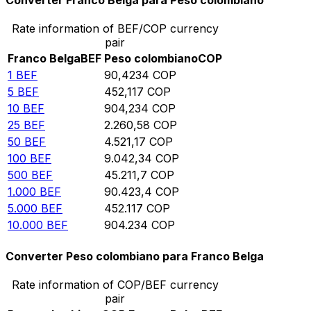
Converter Franco Belga para Peso colombiano
Rate information of BEF/COP currency
pair
Franco Belga
BEF
Peso colombiano
COP
1
BEF
90,4234
COP
5
BEF
452,117
COP
10
BEF
904,234
COP
25
BEF
2.260,58
COP
50
BEF
4.521,17
COP
100
BEF
9.042,34
COP
500
BEF
45.211,7
COP
1.000
BEF
90.423,4
COP
5.000
BEF
452.117
COP
10.000
BEF
904.234
COP
Converter Peso colombiano para Franco Belga
Rate information of COP/BEF currency
pair