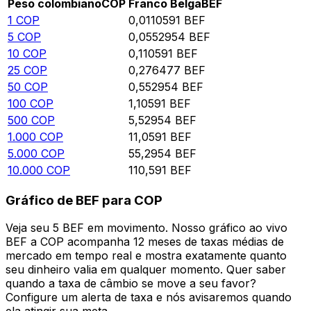
Peso colombiano
COP
Franco Belga
BEF
1
COP
0,0110591
BEF
5
COP
0,0552954
BEF
10
COP
0,110591
BEF
25
COP
0,276477
BEF
50
COP
0,552954
BEF
100
COP
1,10591
BEF
500
COP
5,52954
BEF
1.000
COP
11,0591
BEF
5.000
COP
55,2954
BEF
10.000
COP
110,591
BEF
Gráfico de BEF para COP
Veja seu 5 BEF em movimento. Nosso gráfico ao vivo
BEF a COP acompanha 12 meses de taxas médias de
mercado em tempo real e mostra exatamente quanto
seu dinheiro valia em qualquer momento. Quer saber
quando a taxa de câmbio se move a seu favor?
Configure um alerta de taxa e nós avisaremos quando