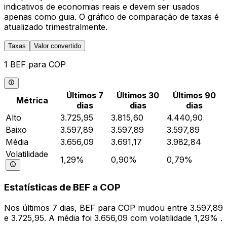
indicativos de economias reais e devem ser usados
apenas como guia. O gráfico de comparação de taxas é
atualizado trimestralmente.
Taxas
Valor convertido
1 BEF para COP
Últimos 7
Últimos 30
Últimos 90
Métrica
dias
dias
dias
Alto
3.725,95
3.815,60
4.440,90
Baixo
3.597,89
3.597,89
3.597,89
Média
3.656,09
3.691,17
3.982,84
Volatilidade
1,29%
0,90%
0,79%
Estatísticas de BEF a COP
Nos últimos 7 dias, BEF para COP mudou entre 3.597,89
e 3.725,95. A média foi 3.656,09 com volatilidade 1,29% .